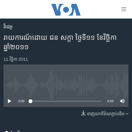
ភ្ជាប់​
ទៅ​
គេហទំព័រ​
វីដេអូ
កម្ពុជា
ទាក់ទង
រាយការណ៍​ដោយ ជន សក្តា ថ្ងៃទី១១ ខែវិច្ឆិកា
រំលង​
អន្តរជាតិ
ឆ្នាំ២០១១
និង​
អាមេរិក
ចូល​
11 វិច្ឆិកា 2011
ទៅ​​
ចិន
ទំព័រ​
ហេឡូវីអូអេ
ព័ត៌មាន​​
តែ​
កម្ពុជាច្នៃប្រតិដ្ឋ
No media source currently available
ម្តង
ព្រឹត្តិការណ៍ព័ត៌មាន
រំលង​
0:00
6:59
និង​
ទូរទស្សន៍ / វីដេអូ​
ចូល​
ទាញ​យក​ពី​តំណភ្ជាប់​ដើម
វិទ្យុ / ផតខាសថ៍
ទៅ​
ទំព័រ​
កម្មវិធីទាំងអស់