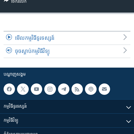
រចនា
ចែករំលែក
សម្ព័ន្ធ​
Khmer English
រំលង​
និង​
បណ្តាញ​សង្គម
ចូល​
ទៅ​
មើល​កម្មវិធី​ទូរទស្សន៍
កាន់​
ចុចស្តាប់កម្មវិធីវិទ្យុ
ទំព័រ​
ភាសា
ស្វែង​
រក
បណ្តាញ​សង្គម
កម្មវិធី​ទូរទស្សន៍
កម្មវិធី​វិទ្យុ