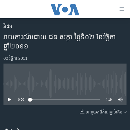
ភ្ជាប់​
ទៅ​
គេហទំព័រ​
វីដេអូ
កម្ពុជា
ទាក់ទង
រាយការណ៍​ដោយ ជន សក្តា ថ្ងៃទី០២ ខែវិច្ឆិកា
រំលង​
អន្តរជាតិ
ឆ្នាំ២០១១
និង​
អាមេរិក
ចូល​
02 វិច្ឆិកា 2011
ទៅ​​
ចិន
ទំព័រ​
ហេឡូវីអូអេ
ព័ត៌មាន​​
តែ​
កម្ពុជាច្នៃប្រតិដ្ឋ
No media source currently available
ម្តង
ព្រឹត្តិការណ៍ព័ត៌មាន
រំលង​
0:00
4:19
និង​
ទូរទស្សន៍ / វីដេអូ​
ចូល​
ទាញ​យក​ពី​តំណភ្ជាប់​ដើម
វិទ្យុ / ផតខាសថ៍
ទៅ​
ទំព័រ​
កម្មវិធីទាំងអស់