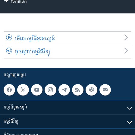
រចនា
ចែករំលែក
សម្ព័ន្ធ​
Khmer English
រំលង​
និង​
បណ្តាញ​សង្គម
ចូល​
ទៅ​
មើល​កម្មវិធី​ទូរទស្សន៍
កាន់​
ចុចស្តាប់កម្មវិធីវិទ្យុ
ទំព័រ​
ភាសា
ស្វែង​
រក
បណ្តាញ​សង្គម
កម្មវិធី​ទូរទស្សន៍
កម្មវិធី​វិទ្យុ