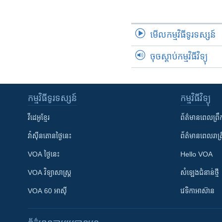
រចនា
សម្ព័ន្ធ​
រំលង​
មើល​កម្មវិធី​ទូរទស្សន៍
និង​
ចូល​
ចុចស្តាប់កម្មវិធីវិទ្យុ
ទៅ​
កាន់​
ទំព័រ​
ស្វែង​
កម្មវិធី​ទូរទស្សន៍
កម្មវិធី​វិទ្យុ
រក
វីដេអូ​ខ្មែរ
ព័ត៌មាន​ពេល​ព្រឹ
វ៉ាស៊ីនតោន​ថ្ងៃ​នេះ
ព័ត៌មាន​​ពេល​រាត្រ
VOA ថ្ងៃនេះ
Hello VOA
VOA ​វិទ្យាសាស្ត្រ
សំឡេង​ជំនាន់​ថ្មី
VOA 60 អាស៊ី
វេទិកា​អាស៊ាន