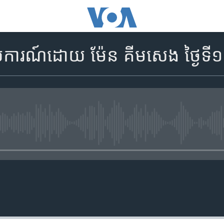
ាយការណ៍​ដោយ ម៉ែន គីមសេង ថ្ងៃទី​
No media source currently availa