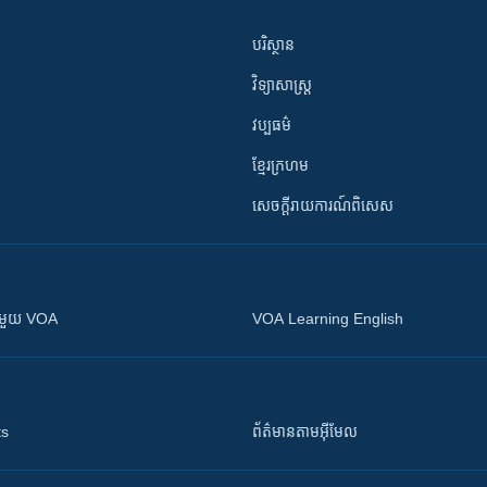
បរិស្ថាន
វិទ្យាសាស្រ្ត
វប្បធម៌
ខ្មែរក្រហម
សេចក្តីរាយការណ៍ពិសេស
ស​​ជាមួយ VOA
VOA Learning English
ts
ព័ត៌មាន​តាម​អ៊ីមែល