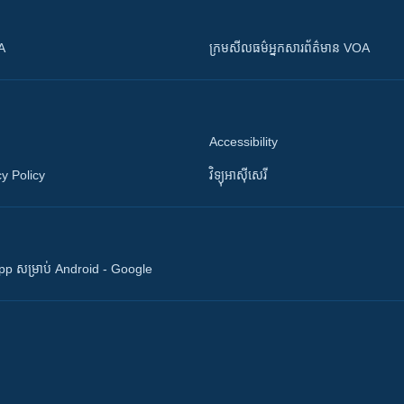
OA
ក្រម​​​សីលធម៌​​​អ្នក​​​សារព័ត៌មាន VOA
Accessibility
y Policy
វិទ្យុ​អាស៊ី​សេរី
 App សម្រាប់ Android - Google