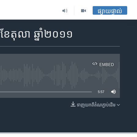
ផ្សាយផ្ទាល់
 ខែតុលា ឆ្នាំ២០១១
EMBED
ble
5:57
ទាញ​យក​ពី​តំណភ្ជាប់​ដើម
EMBED