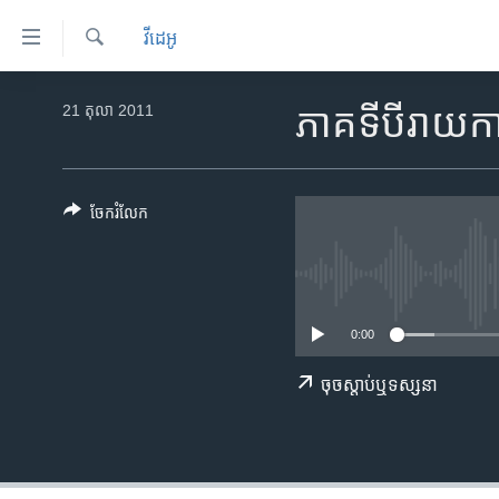
ភ្ជាប់​
វីដេអូ
ទៅ​
គេហទំព័រ​
ស្វែង​
កម្ពុជា
រក
21 តុលា 2011
ភាគ​ទី​បី​រា
ទាក់ទង
អន្តរជាតិ
រំលង​
និង​
អាមេរិក
ចូល​
ចែករំលែក
ចិន
ទៅ​​
ទំព័រ​
ហេឡូវីអូអេ
ព័ត៌មាន​​
កម្ពុជាច្នៃប្រតិដ្ឋ
តែ​
0:00
ម្តង
ព្រឹត្តិការណ៍ព័ត៌មាន
រំលង​
ទូរទស្សន៍ / វីដេអូ​
ចុច​​ស្តាប់​ឬ​ទស្សនា
និង​
ចូល​
វិទ្យុ / ផតខាសថ៍
ទៅ​
កម្មវិធីទាំងអស់
ទំព័រ​