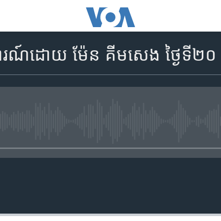
យការណ៍​ដោយ ម៉ែន គីមសេង ថ្ងៃទី​២០
No media source currently availa