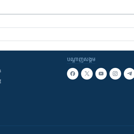
បណ្តាញ​សង្គម
ក
ី