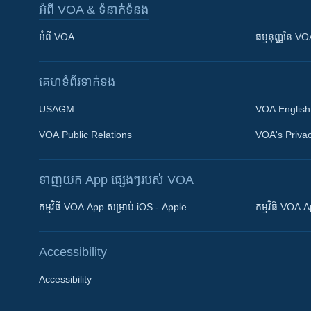
អំពី​ VOA & ទំនាក់ទំនង
អំពី​ VOA
ធម្មនុញ្ញ​នៃ V
គេហទំព័រ​​ទាក់ទង
USAGM
VOA English
VOA Public Relations
VOA's Privac
ទាញយក​ App ផ្សេងៗ​របស់​ VOA
Khmer English
កម្មវិធី​ VOA App សម្រាប់ iOS - Apple
កម្មវិធី​ VOA
បណ្តាញ​សង្គម
Accessibility
Accessibility
ភាសា