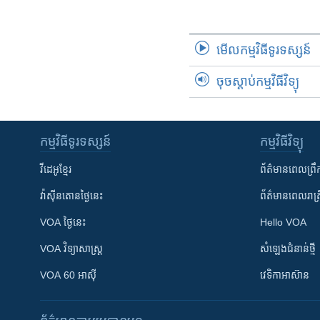
រចនា
សម្ព័ន្ធ​
រំលង​
មើល​កម្មវិធី​ទូរទស្សន៍
និង​
ចូល​
ចុចស្តាប់កម្មវិធីវិទ្យុ
ទៅ​
កាន់​
ទំព័រ​
ស្វែង​
កម្មវិធី​ទូរទស្សន៍
កម្មវិធី​វិទ្យុ
រក
វីដេអូ​ខ្មែរ
ព័ត៌មាន​ពេល​ព្រឹ
វ៉ាស៊ីនតោន​ថ្ងៃ​នេះ
ព័ត៌មាន​​ពេល​រាត្រ
VOA ថ្ងៃនេះ
Hello VOA
VOA ​វិទ្យាសាស្ត្រ
សំឡេង​ជំនាន់​ថ្មី
VOA 60 អាស៊ី
វេទិកា​អាស៊ាន