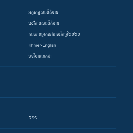
អក្ខរកម្មសារព័ត៌មាន
សេរីភាពសារព័ត៌មាន
ការបោះឆ្នោតនៅអាមេរិកឆ្នាំ២០២០
Khmer-English
បទវិចារណកថា
RSS