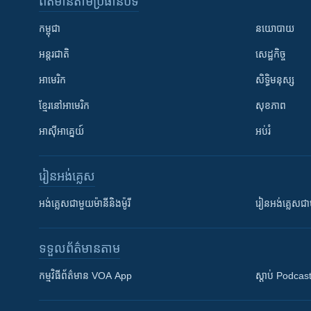
ព័ត៌មាន​តាមប្រធានបទ​
កម្ពុជា
នយោបាយ
អន្តរជាតិ
សេដ្ឋកិច្ច
អាមេរិក
សិទ្ធិមនុស្ស
ខ្មែរ​នៅអាមេរិក
សុខភាព
អាស៊ីអាគ្នេយ៍
អប់រំ
រៀន​​អង់គ្លេស
អង់គ្លេស​ជាមួយ​ម៉ានី​និង​ម៉ូរី
រៀន​​​​​​អង់គ្លេ
ទទួល​ព័ត៌មាន​តាម
កម្មវិធី​ព័ត៌មាន VOA App
ស្តាប់ Podcas