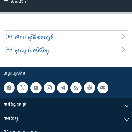
រចនា
ចែករំលែក
សម្ព័ន្ធ​
Khmer English
រំលង​
និង​
បណ្តាញ​សង្គម
ចូល​
ទៅ​
មើល​កម្មវិធី​ទូរទស្សន៍
កាន់​
ចុចស្តាប់កម្មវិធីវិទ្យុ
ទំព័រ​
ភាសា
ស្វែង​
រក
បណ្តាញ​សង្គម
កម្មវិធី​ទូរទស្សន៍
កម្មវិធី​វិទ្យុ