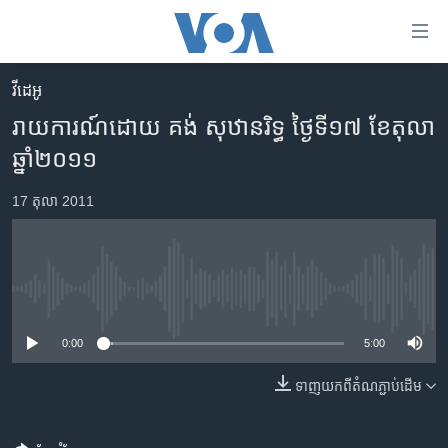
ភ្ជាប់​
ទៅ​
គេហទំព័រ​
វីដេអូ
កម្ពុជា
ទាក់ទង
រាយការណ៍ដោយ គង់ សុឋានរិទ្ធ ថ្ងៃទី១៧ ខែតុលា
រំលង​
អន្តរជាតិ
ឆ្នាំ២០១១
និង​
អាមេរិក
ចូល​
17 តុលា 2011
ទៅ​​
ចិន
ទំព័រ​
ហេឡូវីអូអេ
ព័ត៌មាន​​
តែ​
កម្ពុជាច្នៃប្រតិដ្ឋ
No media source currently available
ម្តង
ព្រឹត្តិការណ៍ព័ត៌មាន
រំលង​
0:00
5:00
និង​
ទូរទស្សន៍ / វីដេអូ​
ចូល​
ទាញ​យក​ពី​តំណភ្ជាប់​ដើម
វិទ្យុ / ផតខាសថ៍
ទៅ​
ទំព័រ​
កម្មវិធីទាំងអស់