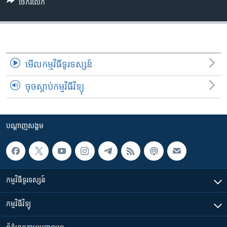
រចនា
ចែករំលែក
សម្ព័ន្ធ​
Khmer English
រំលង​
និង​
បណ្តាញ​សង្គម
ចូល​
ទៅ​
មើល​កម្មវិធី​ទូរទស្សន៍
កាន់​
ចុចស្តាប់កម្មវិធីវិទ្យុ
ទំព័រ​
ភាសា
ស្វែង​
រក
បណ្តាញ​សង្គម
កម្មវិធី​ទូរទស្សន៍
កម្មវិធី​វិទ្យុ