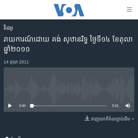
ភ្ជាប់​
ទៅ​
គេហទំព័រ​
វីដេអូ
កម្ពុជា
ទាក់ទង
រាយការណ៍ដោយ គង់ សុឋានរិទ្ធ ថ្ងៃទី១៤ ខែតុលា
រំលង​
អន្តរជាតិ
ឆ្នាំ២០១១
និង​
អាមេរិក
ចូល​
14 តុលា 2011
ទៅ​​
ចិន
ទំព័រ​
ហេឡូវីអូអេ
ព័ត៌មាន​​
តែ​
កម្ពុជាច្នៃប្រតិដ្ឋ
No media source currently available
ម្តង
ព្រឹត្តិការណ៍ព័ត៌មាន
រំលង​
0:00
5:01
និង​
ទូរទស្សន៍ / វីដេអូ​
ចូល​
ទាញ​យក​ពី​តំណភ្ជាប់​ដើម
វិទ្យុ / ផតខាសថ៍
ទៅ​
ទំព័រ​
កម្មវិធីទាំងអស់