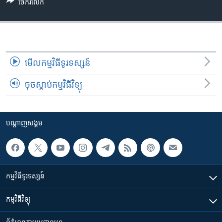
រចនា
ចែករំលែក
សម្ព័ន្ធ​
Khmer English
រំលង​
និង​
បណ្តាញ​សង្គម
ចូល​
ទៅ​
មើល​កម្មវិធី​ទូរទស្សន៍
កាន់​
ចុចស្តាប់កម្មវិធីវិទ្យុ
ទំព័រ​
ភាសា
ស្វែង​
រក
បណ្តាញ​សង្គម
កម្មវិធី​ទូរទស្សន៍
កម្មវិធី​វិទ្យុ