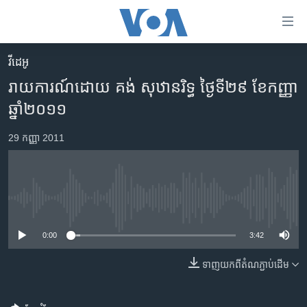
ភ្ជាប់​
ទៅ​
គេហទំព័រ​
វីដេអូ
កម្ពុជា
ទាក់ទង
រាយការណ៍​ដោយ គង់ សុឋានរិទ្ធ ថ្ងៃ​ទី​២៩ ខែ​កញ្ញា
រំលង​
អន្តរជាតិ
ឆ្នាំ​២០១១
និង​
អាមេរិក
ចូល​
29 កញ្ញា 2011
ទៅ​​
ចិន
ទំព័រ​
ហេឡូវីអូអេ
ព័ត៌មាន​​
តែ​
កម្ពុជាច្នៃប្រតិដ្ឋ
No media source currently available
ម្តង
ព្រឹត្តិការណ៍ព័ត៌មាន
រំលង​
0:00
3:42
និង​
ទូរទស្សន៍ / វីដេអូ​
ចូល​
ទាញ​យក​ពី​តំណភ្ជាប់​ដើម
វិទ្យុ / ផតខាសថ៍
ទៅ​
ទំព័រ​
កម្មវិធីទាំងអស់