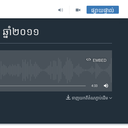
ផ្សាយផ្ទាល់
 ឆ្នាំ​២០១១
EMBED
ble
4:33
ទាញ​យក​ពី​តំណភ្ជាប់​ដើម
EMBED