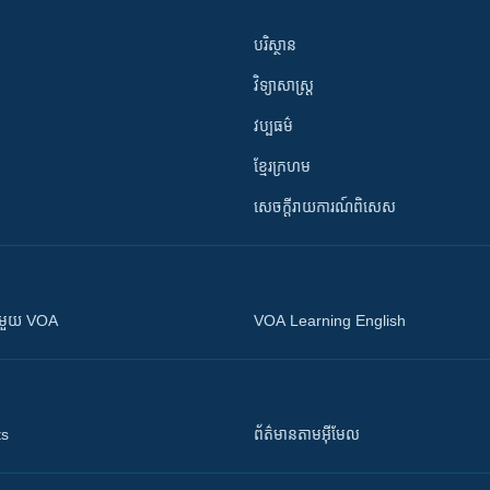
បរិស្ថាន
វិទ្យាសាស្រ្ត
វប្បធម៌
ខ្មែរក្រហម
សេចក្តីរាយការណ៍ពិសេស
ស​​ជាមួយ VOA
VOA Learning English
ts
ព័ត៌មាន​តាម​អ៊ីមែល