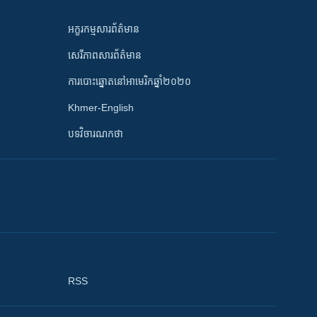
អក្ខរកម្មសារព័ត៌មាន
សេរីភាពសារព័ត៌មាន
ការបោះឆ្នោតនៅអាមេរិកឆ្នាំ២០២០
Khmer-English
បទវិចារណកថា
RSS