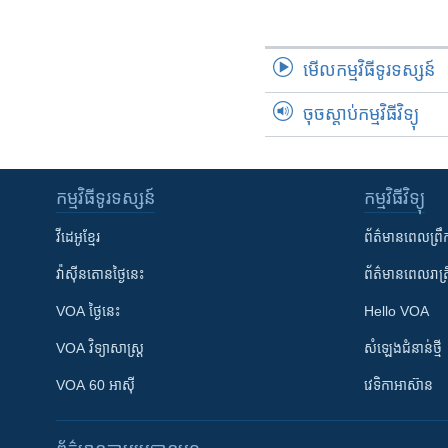
រចនា
សម្ព័ន្ធ​
រំលង​
មើល​កម្មវិធី​ទូរទស្សន៍
និង​
ចូល​
ចុចស្តាប់កម្មវិធីវិទ្យុ
ទៅ​
កាន់​
ទំព័រ​
ស្វែង​
កម្មវិធី​ទូរទស្សន៍
កម្មវិធី​វិទ្យុ
រក
វីដេអូ​ខ្មែរ
ព័ត៌មាន​ពេល​ព្រឹ
វ៉ាស៊ីនតោន​ថ្ងៃ​នេះ
ព័ត៌មាន​​ពេល​រាត្រ
VOA ថ្ងៃនេះ
Hello VOA
VOA ​វិទ្យាសាស្ត្រ
សំឡេង​ជំនាន់​ថ្មី
VOA 60 អាស៊ី
វេទិកា​អាស៊ាន