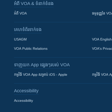
អំពី​ VOA & ទំនាក់ទំនង
អំពី​ VOA
ធម្មនុញ្ញ​នៃ V
គេហទំព័រ​​ទាក់ទង
USAGM
VOA English
VOA Public Relations
VOA's Privac
ទាញយក​ App ផ្សេងៗ​របស់​ VOA
Khmer English
កម្មវិធី​ VOA App សម្រាប់ iOS - Apple
កម្មវិធី​ VOA
បណ្តាញ​សង្គម
Accessibility
Accessibility
ភាសា