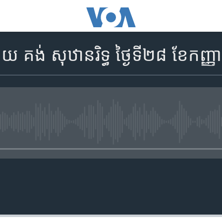
គង់ សុឋានរិទ្ធ ថ្ងៃ​ទី​២៨ ខែ​កញ្ញា
No media source currently availa