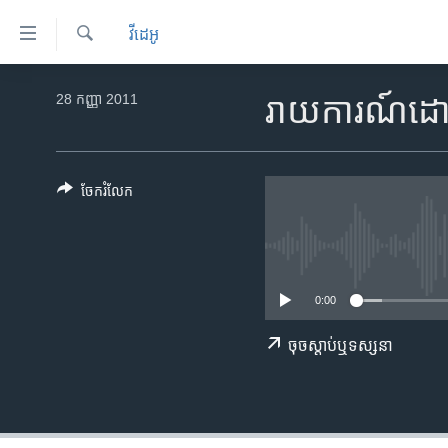
ភ្ជាប់​
វីដេអូ
ទៅ​
គេហទំព័រ​
ស្វែង​
កម្ពុជា
រក
28 កញ្ញា 2011
រាយការណ៍​ដោយ 
ទាក់ទង
អន្តរជាតិ
រំលង​
និង​
អាមេរិក
ចូល​
ចែករំលែក
ចិន
ទៅ​​
ទំព័រ​
ហេឡូវីអូអេ
ព័ត៌មាន​​
កម្ពុជាច្នៃប្រតិដ្ឋ
តែ​
0:00
ម្តង
ព្រឹត្តិការណ៍ព័ត៌មាន
រំលង​
ទូរទស្សន៍ / វីដេអូ​
ចុច​​ស្តាប់​ឬ​ទស្សនា
និង​
ចូល​
វិទ្យុ / ផតខាសថ៍
ទៅ​
កម្មវិធីទាំងអស់
ទំព័រ​