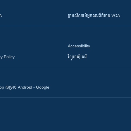
OA
ក្រម​​​សីលធម៌​​​អ្នក​​​សារព័ត៌មាន VOA
Accessibility
y Policy
វិទ្យុ​អាស៊ី​សេរី
 App សម្រាប់ Android - Google