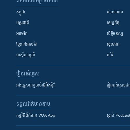
ព័ត៌មាន​តាមប្រធានបទ​
កម្ពុជា
នយោបាយ
អន្តរជាតិ
សេដ្ឋកិច្ច
អាមេរិក
សិទ្ធិមនុស្ស
ខ្មែរ​នៅអាមេរិក
សុខភាព
អាស៊ីអាគ្នេយ៍
អប់រំ
រៀន​​អង់គ្លេស
អង់គ្លេស​ជាមួយ​ម៉ានី​និង​ម៉ូរី
រៀន​​​​​​អង់គ្លេ
ទទួល​ព័ត៌មាន​តាម
កម្មវិធី​ព័ត៌មាន VOA App
ស្តាប់ Podcas