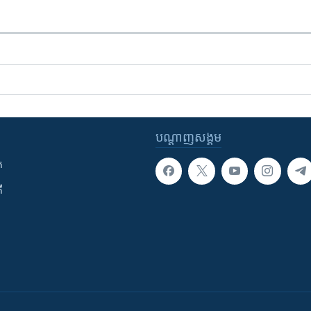
បណ្តាញ​សង្គម
ក
ី