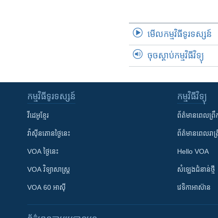
រចនា
សម្ព័ន្ធ​
រំលង​
មើល​កម្មវិធី​ទូរទស្សន៍
និង​
ចូល​
ចុចស្តាប់កម្មវិធីវិទ្យុ
ទៅ​
កាន់​
ទំព័រ​
ស្វែង​
កម្មវិធី​ទូរទស្សន៍
កម្មវិធី​វិទ្យុ
រក
វីដេអូ​ខ្មែរ
ព័ត៌មាន​ពេល​ព្រឹ
វ៉ាស៊ីនតោន​ថ្ងៃ​នេះ
ព័ត៌មាន​​ពេល​រាត្រ
VOA ថ្ងៃនេះ
Hello VOA
VOA ​វិទ្យាសាស្ត្រ
សំឡេង​ជំនាន់​ថ្មី
VOA 60 អាស៊ី
វេទិកា​អាស៊ាន