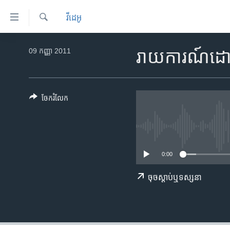
ភ្ជាប់​
វីដេអូ
ទៅ​
គេហទំព័រ​
ស្វែង​
កម្ពុជា
រក
09 កញ្ញា 2011
រាយការណ៍ដោយ 
ទាក់ទង
អន្តរជាតិ
រំលង​
និង​
អាមេរិក
ចូល​
ចែករំលែក
ចិន
ទៅ​​
ទំព័រ​
ហេឡូវីអូអេ
ព័ត៌មាន​​
កម្ពុជាច្នៃប្រតិដ្ឋ
តែ​
0:00
ម្តង
ព្រឹត្តិការណ៍ព័ត៌មាន
រំលង​
ទូរទស្សន៍ / វីដេអូ​
ចុច​​ស្តាប់​ឬ​ទស្សនា
និង​
ចូល​
វិទ្យុ / ផតខាសថ៍
ទៅ​
កម្មវិធីទាំងអស់
ទំព័រ​