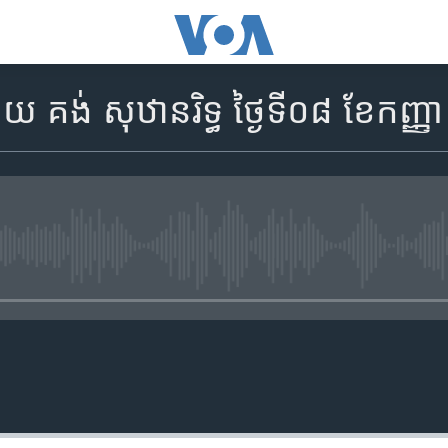
គង់ សុឋានរិទ្ធ ថ្ងៃទី០៨ ខែកញ្ញា
No media source currently availa