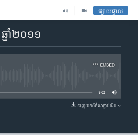
ផ្សាយផ្ទាល់
 ឆ្នាំ២០១១
EMBED
ble
9:02
ទាញ​យក​ពី​តំណភ្ជាប់​ដើម
EMBED