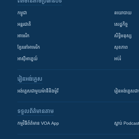
ព័ត៌មាន​តាមប្រធានបទ​
កម្ពុជា
នយោបាយ
អន្តរជាតិ
សេដ្ឋកិច្ច
អាមេរិក
សិទ្ធិមនុស្ស
ខ្មែរ​នៅអាមេរិក
សុខភាព
អាស៊ីអាគ្នេយ៍
អប់រំ
រៀន​​អង់គ្លេស
អង់គ្លេស​ជាមួយ​ម៉ានី​និង​ម៉ូរី
រៀន​​​​​​អង់គ្លេ
ទទួល​ព័ត៌មាន​តាម
កម្មវិធី​ព័ត៌មាន VOA App
ស្តាប់ Podcas