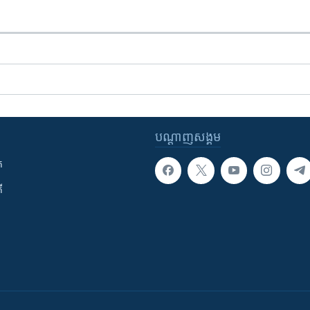
បណ្តាញ​សង្គម
ក
ី