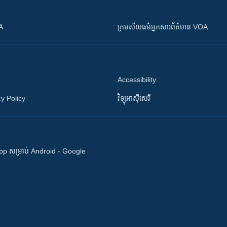
OA
ក្រម​​​សីលធម៌​​​អ្នក​​​សារព័ត៌មាន VOA
Accessibility
y Policy
វិទ្យុ​អាស៊ី​សេរី
 App សម្រាប់ Android - Google