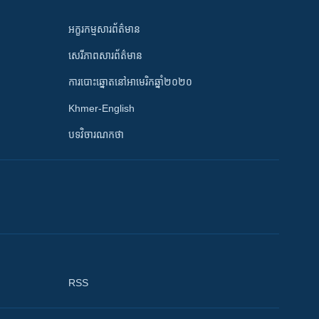
អក្ខរកម្មសារព័ត៌មាន
សេរីភាពសារព័ត៌មាន
ការបោះឆ្នោតនៅអាមេរិកឆ្នាំ២០២០
Khmer-English
បទវិចារណកថា
RSS