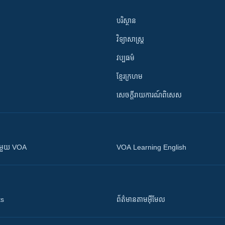
បរិស្ថាន
វិទ្យាសាស្រ្ត
វប្បធម៌
ខ្មែរក្រហម
សេចក្តីរាយការណ៍ពិសេស
ស​​ជាមួយ VOA
VOA Learning English
ts
ព័ត៌មាន​តាម​អ៊ីមែល