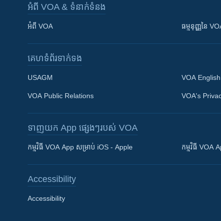
អំពី​ VOA & ទំនាក់ទំនង
អំពី​ VOA
ធម្មនុញ្ញ​នៃ V
គេហទំព័រ​​ទាក់ទង
USAGM
VOA English
VOA Public Relations
VOA's Privac
ទាញយក​ App ផ្សេងៗ​របស់​ VOA
Khmer English
កម្មវិធី​ VOA App សម្រាប់ iOS - Apple
កម្មវិធី​ VOA
បណ្តាញ​សង្គម
Accessibility
Accessibility
ភាសា