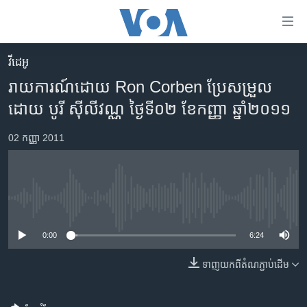
ភ្ជាប់​
ទៅ​
គេហទំព័រ​
វីដេអូ
កម្ពុជា
ទាក់ទង
រាយការណ៍ដោយ Ron Corben ប្រែសម្រួល
រំលង​
អន្តរជាតិ
ដោយ បូរី ស៊ីលីវណ្ណ ថ្ងៃទី០២ ខែកញ្ញា ឆ្នាំ២០១១
និង​
អាមេរិក
ចូល​
02 កញ្ញា 2011
ទៅ​​
ចិន
ទំព័រ​
ហេឡូវីអូអេ
ព័ត៌មាន​​
តែ​
កម្ពុជាច្នៃប្រតិដ្ឋ
No media source currently available
ម្តង
ព្រឹត្តិការណ៍ព័ត៌មាន
រំលង​
0:00
6:24
និង​
ទូរទស្សន៍ / វីដេអូ​
ចូល​
ទាញ​យក​ពី​តំណភ្ជាប់​ដើម
វិទ្យុ / ផតខាសថ៍
ទៅ​
ទំព័រ​
កម្មវិធីទាំងអស់