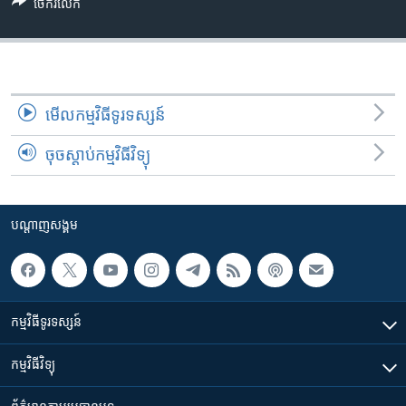
រចនា
ចែករំលែក
សម្ព័ន្ធ​
Khmer English
រំលង​
និង​
បណ្តាញ​សង្គម
ចូល​
ទៅ​
មើល​កម្មវិធី​ទូរទស្សន៍
កាន់​
ចុចស្តាប់កម្មវិធីវិទ្យុ
ទំព័រ​
ភាសា
ស្វែង​
រក
បណ្តាញ​សង្គម
កម្មវិធី​ទូរទស្សន៍
កម្មវិធី​វិទ្យុ