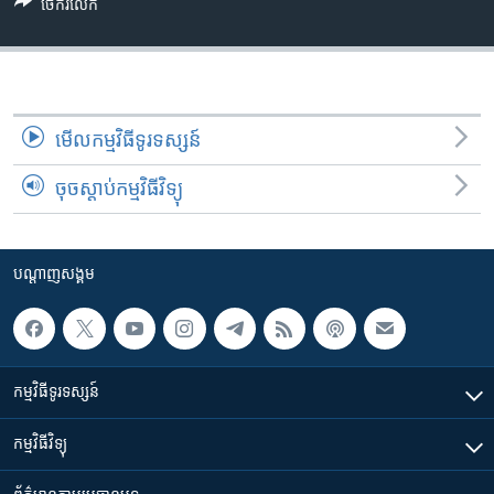
រចនា
ចែករំលែក
សម្ព័ន្ធ​
Khmer English
រំលង​
និង​
បណ្តាញ​សង្គម
ចូល​
ទៅ​
មើល​កម្មវិធី​ទូរទស្សន៍
កាន់​
ចុចស្តាប់កម្មវិធីវិទ្យុ
ទំព័រ​
ភាសា
ស្វែង​
រក
បណ្តាញ​សង្គម
កម្មវិធី​ទូរទស្សន៍
កម្មវិធី​វិទ្យុ