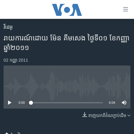
ភ្ជាប់​
ទៅ​
គេហទំព័រ​
វីដេអូ
កម្ពុជា
ទាក់ទង
រាយការណ៍ដោយ ម៉ែន គីមសេង ថ្ងៃទី០១ ខែកញ្ញា
រំលង​
អន្តរជាតិ
ឆ្នាំ២០១១
និង​
អាមេរិក
ចូល​
02 កញ្ញា 2011
ទៅ​​
ចិន
ទំព័រ​
ហេឡូវីអូអេ
ព័ត៌មាន​​
តែ​
កម្ពុជាច្នៃប្រតិដ្ឋ
No media source currently available
ម្តង
ព្រឹត្តិការណ៍ព័ត៌មាន
រំលង​
0:00
6:04
និង​
ទូរទស្សន៍ / វីដេអូ​
ចូល​
ទាញ​យក​ពី​តំណភ្ជាប់​ដើម
វិទ្យុ / ផតខាសថ៍
ទៅ​
ទំព័រ​
កម្មវិធីទាំងអស់