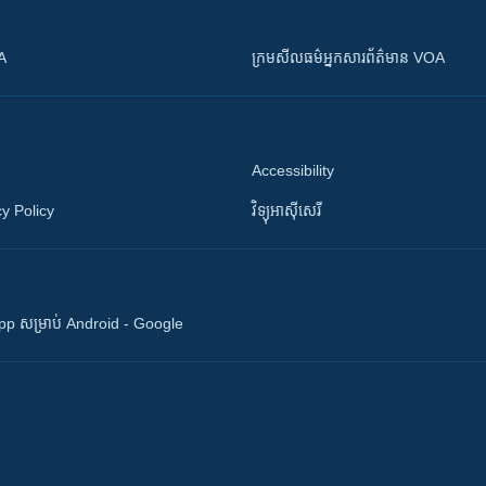
OA
ក្រម​​​សីលធម៌​​​អ្នក​​​សារព័ត៌មាន VOA
Accessibility
y Policy
វិទ្យុ​អាស៊ី​សេរី
 App សម្រាប់ Android - Google