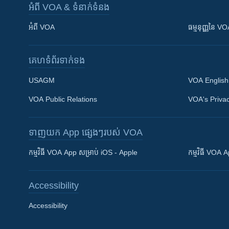
អំពី​ VOA & ទំនាក់ទំនង
អំពី​ VOA
ធម្មនុញ្ញ​នៃ V
គេហទំព័រ​​ទាក់ទង
USAGM
VOA English
VOA Public Relations
VOA's Privac
ទាញយក​ App ផ្សេងៗ​របស់​ VOA
Khmer English
កម្មវិធី​ VOA App សម្រាប់ iOS - Apple
កម្មវិធី​ VOA
បណ្តាញ​សង្គម
Accessibility
Accessibility
ភាសា