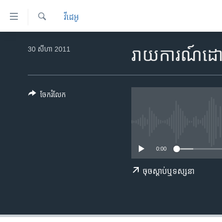
ភ្ជាប់​
វីដេអូ
ទៅ​
គេហទំព័រ​
ស្វែង​
កម្ពុជា
រក
30 សីហា 2011
រាយការណ៍ដោយ
ទាក់ទង
អន្តរជាតិ
រំលង​
និង​
អាមេរិក
ចូល​
ចែករំលែក
ចិន
ទៅ​​
ទំព័រ​
ហេឡូវីអូអេ
ព័ត៌មាន​​
កម្ពុជាច្នៃប្រតិដ្ឋ
តែ​
0:00
ម្តង
ព្រឹត្តិការណ៍ព័ត៌មាន
រំលង​
ទូរទស្សន៍ / វីដេអូ​
ចុច​​ស្តាប់​ឬ​ទស្សនា
និង​
ចូល​
វិទ្យុ / ផតខាសថ៍
ទៅ​
កម្មវិធីទាំងអស់
ទំព័រ​