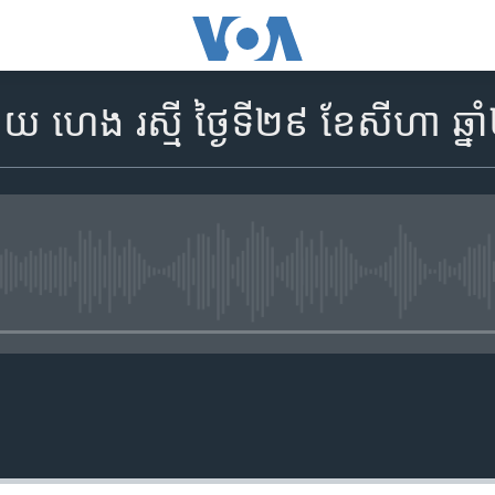
 ហេង រស្មី ថ្ងៃទី២៩ ខែសីហា ឆ្ន
No media source currently availa