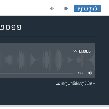
ផ្សាយផ្ទាល់
ាំ២០១១
EMBED
ble
4:46
ទាញ​យក​ពី​តំណភ្ជាប់​ដើម
EMBED