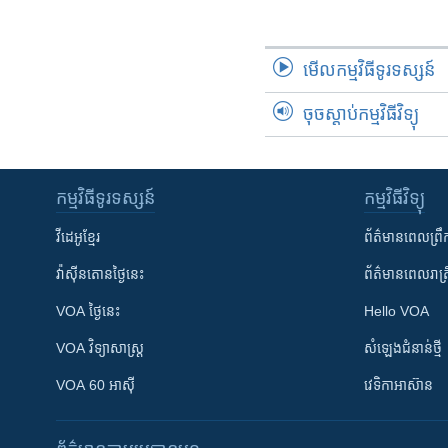
រចនា
សម្ព័ន្ធ​
រំលង​
មើល​កម្មវិធី​ទូរទស្សន៍
និង​
ចូល​
ចុចស្តាប់កម្មវិធីវិទ្យុ
ទៅ​
កាន់​
ទំព័រ​
ស្វែង​
កម្មវិធី​ទូរទស្សន៍
កម្មវិធី​វិទ្យុ
រក
វីដេអូ​ខ្មែរ
ព័ត៌មាន​ពេល​ព្រឹ
វ៉ាស៊ីនតោន​ថ្ងៃ​នេះ
ព័ត៌មាន​​ពេល​រាត្រ
VOA ថ្ងៃនេះ
Hello VOA
VOA ​វិទ្យាសាស្ត្រ
សំឡេង​ជំនាន់​ថ្មី
VOA 60 អាស៊ី
វេទិកា​អាស៊ាន