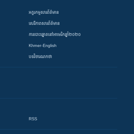
អក្ខរកម្មសារព័ត៌មាន
សេរីភាពសារព័ត៌មាន
ការបោះឆ្នោតនៅអាមេរិកឆ្នាំ២០២០
Khmer-English
បទវិចារណកថា
RSS