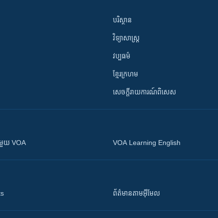
បរិស្ថាន
វិទ្យាសាស្រ្ត
វប្បធម៌
ខ្មែរក្រហម
សេចក្តីរាយការណ៍ពិសេស
ស​​ជាមួយ VOA
VOA Learning English
ts
ព័ត៌មាន​តាម​អ៊ីមែល