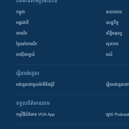
ព័ត៌មាន​តាមប្រធានបទ​
កម្ពុជា
នយោបាយ
អន្តរជាតិ
សេដ្ឋកិច្ច
អាមេរិក
សិទ្ធិមនុស្ស
ខ្មែរ​នៅអាមេរិក
សុខភាព
អាស៊ីអាគ្នេយ៍
អប់រំ
រៀន​​អង់គ្លេស
អង់គ្លេស​ជាមួយ​ម៉ានី​និង​ម៉ូរី
រៀន​​​​​​អង់គ្លេ
ទទួល​ព័ត៌មាន​តាម
កម្មវិធី​ព័ត៌មាន VOA App
ស្តាប់ Podcas