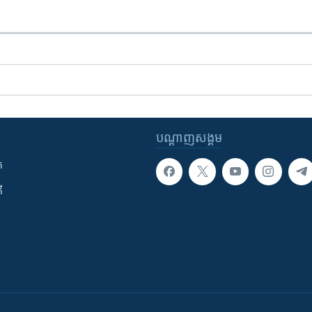
បណ្តាញ​សង្គម
ក
ី