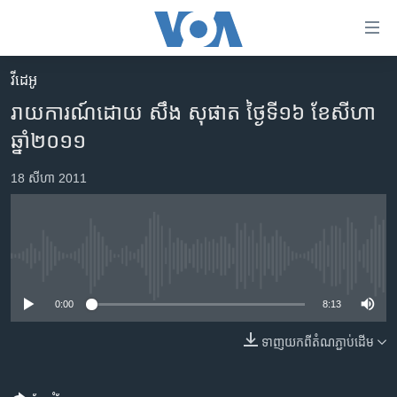
ភ្ជាប់​
ទៅ​
គេហទំព័រ​
វីដេអូ
កម្ពុជា
ទាក់ទង
រាយការណ៍ដោយ សឹង សុផាត ថ្ងៃទី១៦ ខែសីហា
រំលង​
អន្តរជាតិ
ឆ្នាំ២០១១
និង​
អាមេរិក
ចូល​
18 សីហា 2011
ទៅ​​
ចិន
ទំព័រ​
ហេឡូវីអូអេ
ព័ត៌មាន​​
តែ​
កម្ពុជាច្នៃប្រតិដ្ឋ
No media source currently available
ម្តង
ព្រឹត្តិការណ៍ព័ត៌មាន
រំលង​
0:00
8:13
និង​
ទូរទស្សន៍ / វីដេអូ​
ចូល​
ទាញ​យក​ពី​តំណភ្ជាប់​ដើម
វិទ្យុ / ផតខាសថ៍
ទៅ​
ទំព័រ​
កម្មវិធីទាំងអស់