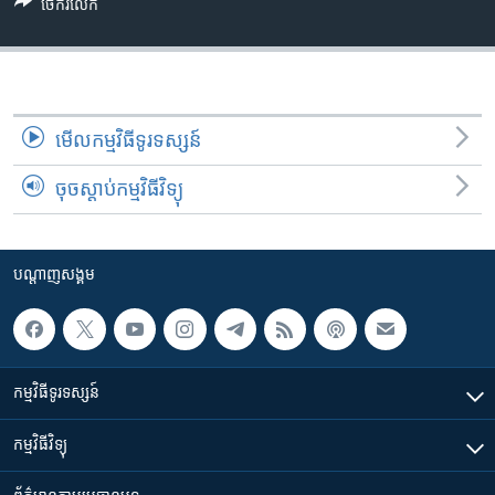
រចនា
ចែករំលែក
សម្ព័ន្ធ​
Khmer English
រំលង​
និង​
បណ្តាញ​សង្គម
ចូល​
ទៅ​
មើល​កម្មវិធី​ទូរទស្សន៍
កាន់​
ចុចស្តាប់កម្មវិធីវិទ្យុ
ទំព័រ​
ភាសា
ស្វែង​
រក
បណ្តាញ​សង្គម
កម្មវិធី​ទូរទស្សន៍
កម្មវិធី​វិទ្យុ