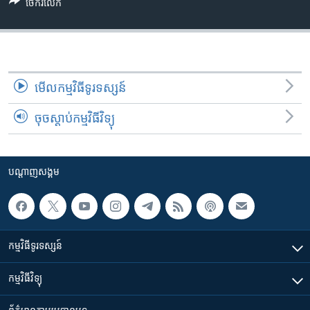
រចនា
ចែករំលែក
សម្ព័ន្ធ​
Khmer English
រំលង​
និង​
បណ្តាញ​សង្គម
ចូល​
ទៅ​
មើល​កម្មវិធី​ទូរទស្សន៍
កាន់​
ចុចស្តាប់កម្មវិធីវិទ្យុ
ទំព័រ​
ភាសា
ស្វែង​
រក
បណ្តាញ​សង្គម
កម្មវិធី​ទូរទស្សន៍
កម្មវិធី​វិទ្យុ