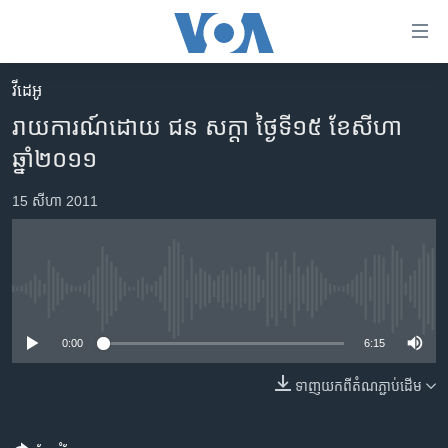
ភ្ជាប់​
ទៅ​
គេហទំព័រ​
វីដេអូ
កម្ពុជា
ទាក់ទង
រាយការណ៍ដោយ ជន សក្តា ថ្ងៃទី១៥ ខែសីហា
រំលង​
អន្តរជាតិ
ឆ្នាំ២០១១
និង​
អាមេរិក
ចូល​
15 សីហា 2011
ទៅ​​
ចិន
ទំព័រ​
ហេឡូវីអូអេ
ព័ត៌មាន​​
តែ​
កម្ពុជាច្នៃប្រតិដ្ឋ
No media source currently available
ម្តង
ព្រឹត្តិការណ៍ព័ត៌មាន
រំលង​
0:00
6:15
និង​
ទូរទស្សន៍ / វីដេអូ​
ចូល​
ទាញ​យក​ពី​តំណភ្ជាប់​ដើម
វិទ្យុ / ផតខាសថ៍
ទៅ​
ទំព័រ​
កម្មវិធីទាំងអស់