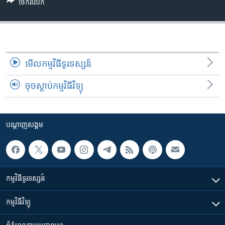
រចនា
ចែករំលែក
សម្ព័ន្ធ​
Khmer English
រំលង​
និង​
បណ្តាញ​សង្គម
ចូល​
ទៅ​
មើល​កម្មវិធី​ទូរទស្សន៍
កាន់​
ចុចស្តាប់កម្មវិធីវិទ្យុ
ទំព័រ​
ភាសា
ស្វែង​
រក
បណ្តាញ​សង្គម
កម្មវិធី​ទូរទស្សន៍
កម្មវិធី​វិទ្យុ