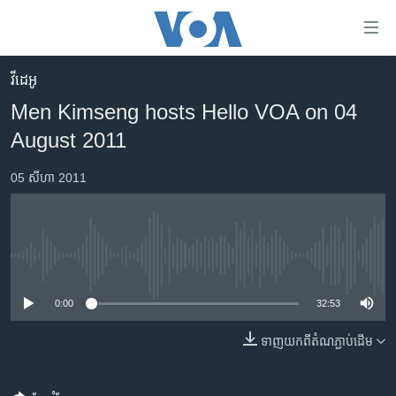
ភ្ជាប់​
ទៅ​
គេហទំព័រ​
វីដេអូ
កម្ពុជា
ទាក់ទង
Men Kimseng hosts Hello VOA on 04
រំលង​
អន្តរជាតិ
August 2011
និង​
អាមេរិក
ចូល​
05 សីហា 2011
ទៅ​​
ចិន
ទំព័រ​
ហេឡូវីអូអេ
ព័ត៌មាន​​
តែ​
កម្ពុជាច្នៃប្រតិដ្ឋ
No media source currently available
ម្តង
ព្រឹត្តិការណ៍ព័ត៌មាន
រំលង​
0:00
32:53
និង​
ទូរទស្សន៍ / វីដេអូ​
ចូល​
ទាញ​យក​ពី​តំណភ្ជាប់​ដើម
វិទ្យុ / ផតខាសថ៍
ទៅ​
ទំព័រ​
កម្មវិធីទាំងអស់