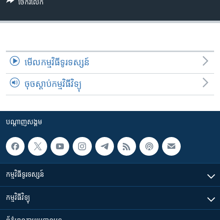
រចនា
ចែករំលែក
សម្ព័ន្ធ​
Khmer English
រំលង​
និង​
បណ្តាញ​សង្គម
ចូល​
ទៅ​
មើល​កម្មវិធី​ទូរទស្សន៍
កាន់​
ចុចស្តាប់កម្មវិធីវិទ្យុ
ទំព័រ​
ភាសា
ស្វែង​
រក
បណ្តាញ​សង្គម
កម្មវិធី​ទូរទស្សន៍
កម្មវិធី​វិទ្យុ