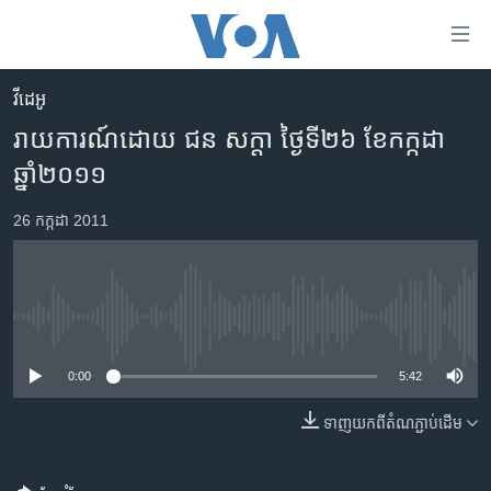
ភ្ជាប់​
ទៅ​
គេហទំព័រ​
វីដេអូ
កម្ពុជា
ទាក់ទង
រាយការណ៍ដោយ ជន សក្តា ថ្ងៃទី២៦ ខែកក្កដា
រំលង​
អន្តរជាតិ
ឆ្នាំ២០១១
និង​
អាមេរិក
ចូល​
26 កក្កដា 2011
ទៅ​​
ចិន
ទំព័រ​
ហេឡូវីអូអេ
ព័ត៌មាន​​
តែ​
កម្ពុជាច្នៃប្រតិដ្ឋ
No media source currently available
ម្តង
ព្រឹត្តិការណ៍ព័ត៌មាន
រំលង​
0:00
5:42
និង​
ទូរទស្សន៍ / វីដេអូ​
ចូល​
ទាញ​យក​ពី​តំណភ្ជាប់​ដើម
វិទ្យុ / ផតខាសថ៍
ទៅ​
ទំព័រ​
កម្មវិធីទាំងអស់