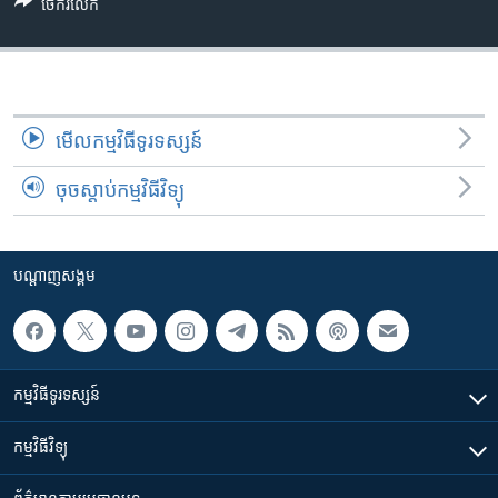
រចនា
ចែករំលែក
សម្ព័ន្ធ​
Khmer English
រំលង​
និង​
បណ្តាញ​សង្គម
ចូល​
ទៅ​
មើល​កម្មវិធី​ទូរទស្សន៍
កាន់​
ចុចស្តាប់កម្មវិធីវិទ្យុ
ទំព័រ​
ភាសា
ស្វែង​
រក
បណ្តាញ​សង្គម
កម្មវិធី​ទូរទស្សន៍
កម្មវិធី​វិទ្យុ