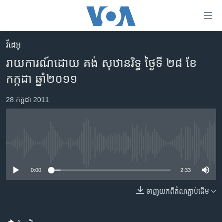
ភ្ជាប់​
ទៅ​
គេហទំព័រ​
វីដេអូ
កម្ពុជា
ទាក់ទង
រាយការណ៍ដោយ គង់ សុឋានរិទ្ធ ថ្ងៃទី ២៨ ខែ
រំលង​
អន្តរជាតិ
កក្កដា ឆ្នាំ២០១១
និង​
អាមេរិក
ចូល​
28 កក្កដា 2011
ទៅ​​
ចិន
ទំព័រ​
ហេឡូវីអូអេ
ព័ត៌មាន​​
តែ​
កម្ពុជាច្នៃប្រតិដ្ឋ
No media source currently available
ម្តង
ព្រឹត្តិការណ៍ព័ត៌មាន
រំលង​
0:00
2:33
និង​
ទូរទស្សន៍ / វីដេអូ​
ចូល​
ទាញ​យក​ពី​តំណភ្ជាប់​ដើម
វិទ្យុ / ផតខាសថ៍
ទៅ​
ទំព័រ​
កម្មវិធីទាំងអស់