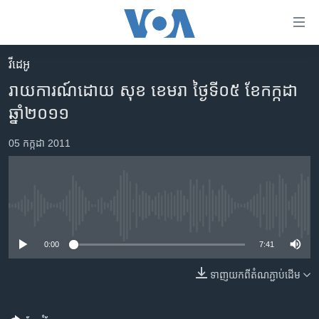
ភ្ជាប់​
ទៅ​
គេហទំព័រ​
វីដេអូ
កម្ពុជា
ទាក់ទង
រាយការណ៍ដោយ សុខ ខេមរា ថ្ងៃទី០៥ ខែកក្កដា
រំលង​
អន្តរជាតិ
ឆ្នាំ២០១១
និង​
អាមេរិក
ចូល​
05 កក្កដា 2011
ទៅ​​
ចិន
ទំព័រ​
ហេឡូវីអូអេ
ព័ត៌មាន​​
តែ​
កម្ពុជាច្នៃប្រតិដ្ឋ
No media source currently available
ម្តង
ព្រឹត្តិការណ៍ព័ត៌មាន
រំលង​
0:00
7:41
និង​
ទូរទស្សន៍ / វីដេអូ​
ចូល​
ទាញ​យក​ពី​តំណភ្ជាប់​ដើម
វិទ្យុ / ផតខាសថ៍
ទៅ​
ទំព័រ​
កម្មវិធីទាំងអស់