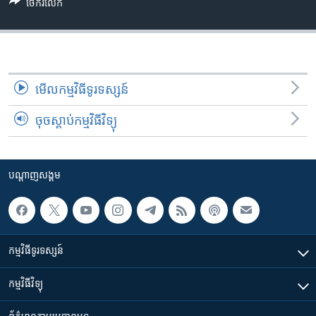
រចនា
ចែករំលែក
សម្ព័ន្ធ​
Khmer English
រំលង​
និង​
បណ្តាញ​សង្គម
ចូល​
ទៅ​
មើល​កម្មវិធី​ទូរទស្សន៍
កាន់​
ចុចស្តាប់កម្មវិធីវិទ្យុ
ទំព័រ​
ភាសា
ស្វែង​
រក
បណ្តាញ​សង្គម
កម្មវិធី​ទូរទស្សន៍
កម្មវិធី​វិទ្យុ