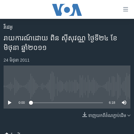
ភ្ជាប់​
ទៅ​
គេហទំព័រ​
វីដេអូ
កម្ពុជា
ទាក់ទង
រាយការណ៍ដោយ ពិន ស៊ីសុវណ្ណ ថ្ងៃទី២៤ ខែ
រំលង​
អន្តរជាតិ
មិថុនា ឆ្នាំ២០១១
និង​
អាមេរិក
ចូល​
24 មិថុនា 2011
ទៅ​​
ចិន
ទំព័រ​
ហេឡូវីអូអេ
ព័ត៌មាន​​
តែ​
កម្ពុជាច្នៃប្រតិដ្ឋ
No media source currently available
ម្តង
ព្រឹត្តិការណ៍ព័ត៌មាន
រំលង​
0:00
6:18
និង​
ទូរទស្សន៍ / វីដេអូ​
ចូល​
ទាញ​យក​ពី​តំណភ្ជាប់​ដើម
វិទ្យុ / ផតខាសថ៍
ទៅ​
ទំព័រ​
កម្មវិធីទាំងអស់