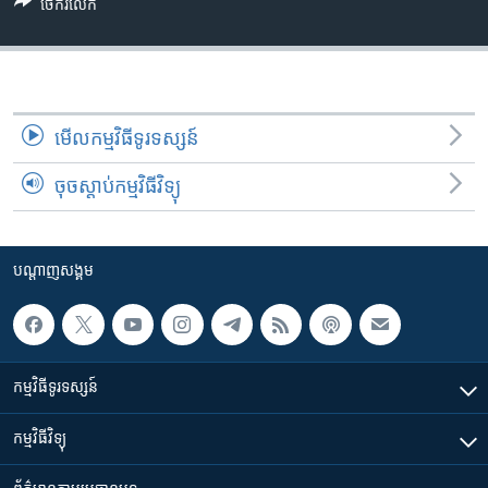
រចនា
ចែករំលែក
សម្ព័ន្ធ​
Khmer English
រំលង​
និង​
បណ្តាញ​សង្គម
ចូល​
ទៅ​
មើល​កម្មវិធី​ទូរទស្សន៍
កាន់​
ចុចស្តាប់កម្មវិធីវិទ្យុ
ទំព័រ​
ភាសា
ស្វែង​
រក
បណ្តាញ​សង្គម
កម្មវិធី​ទូរទស្សន៍
កម្មវិធី​វិទ្យុ