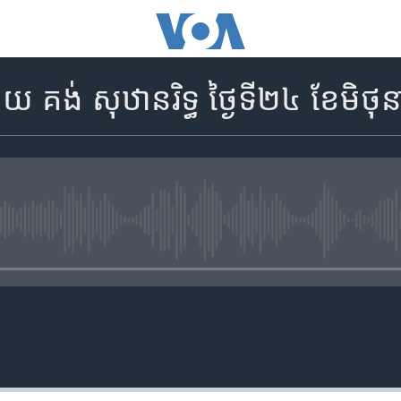
គង់ សុឋានរិទ្ធ ថ្ងៃទី២៤ ខែមិថុន
No media source currently availa