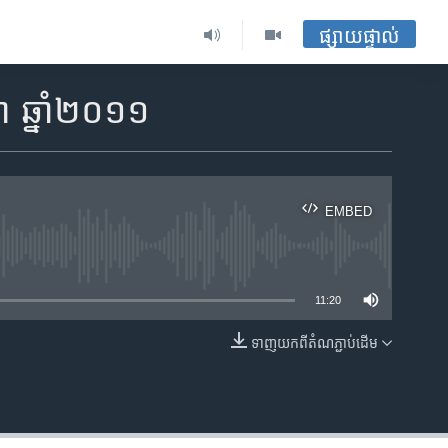
ផ្សាយផ្ទាល់
ា ឆ្នាំ២០១១
EMBED
ble
11:20
ទាញ​យក​ពី​តំណភ្ជាប់​ដើម
EMBED