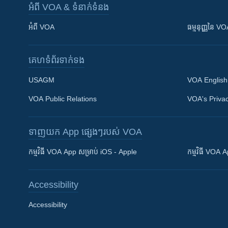
អំពី​ VOA & ទំនាក់ទំនង
អំពី​ VOA
ធម្មនុញ្ញ​នៃ V
គេហទំព័រ​​ទាក់ទង
USAGM
VOA English
VOA Public Relations
VOA's Privac
ទាញយក​ App ផ្សេងៗ​របស់​ VOA
Khmer English
កម្មវិធី​ VOA App សម្រាប់ iOS - Apple
កម្មវិធី​ VOA
បណ្តាញ​សង្គម
Accessibility
Accessibility
ភាសា