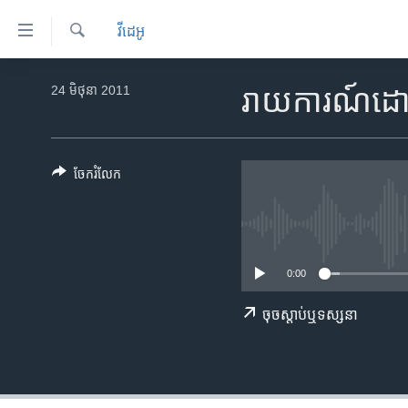
ភ្ជាប់​
វីដេអូ
ទៅ​
គេហទំព័រ​
ស្វែង​
កម្ពុជា
រក
24 មិថុនា 2011
រាយការណ៍ដោយ 
ទាក់ទង
អន្តរជាតិ
រំលង​
និង​
អាមេរិក
ចូល​
ចែករំលែក
ចិន
ទៅ​​
ទំព័រ​
ហេឡូវីអូអេ
ព័ត៌មាន​​
កម្ពុជាច្នៃប្រតិដ្ឋ
តែ​
0:00
ម្តង
ព្រឹត្តិការណ៍ព័ត៌មាន
រំលង​
ទូរទស្សន៍ / វីដេអូ​
ចុច​​ស្តាប់​ឬ​ទស្សនា
និង​
ចូល​
វិទ្យុ / ផតខាសថ៍
ទៅ​
កម្មវិធីទាំងអស់
ទំព័រ​