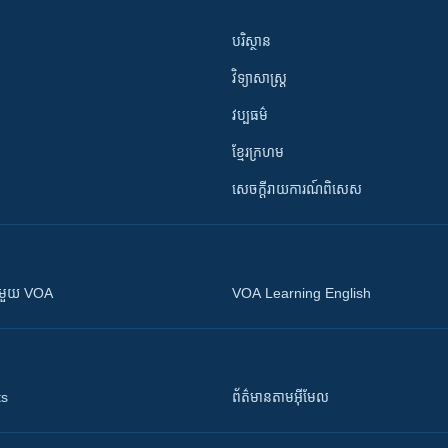
បរិស្ថាន
វិទ្យាសាស្រ្ត
វប្បធម៌
ខ្មែរក្រហម
សេចក្តីរាយការណ៍ពិសេស
ស​​ជាមួយ VOA
VOA Learning English
ts
ព័ត៌មាន​តាម​អ៊ីមែល