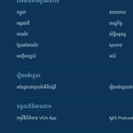
ព័ត៌មាន​តាមប្រធានបទ​
កម្ពុជា
នយោបាយ
អន្តរជាតិ
សេដ្ឋកិច្ច
អាមេរិក
សិទ្ធិមនុស្ស
ខ្មែរ​នៅអាមេរិក
សុខភាព
អាស៊ីអាគ្នេយ៍
អប់រំ
រៀន​​អង់គ្លេស
អង់គ្លេស​ជាមួយ​ម៉ានី​និង​ម៉ូរី
រៀន​​​​​​អង់គ្លេ
ទទួល​ព័ត៌មាន​តាម
កម្មវិធី​ព័ត៌មាន VOA App
ស្តាប់ Podcas