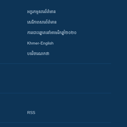
អក្ខរកម្មសារព័ត៌មាន
សេរីភាពសារព័ត៌មាន
ការបោះឆ្នោតនៅអាមេរិកឆ្នាំ២០២០
Khmer-English
បទវិចារណកថា
RSS