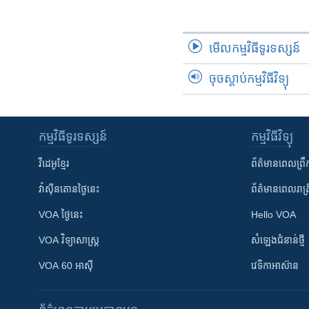
រចនា
សម្ព័ន្ធ​
រំលង​
មើល​កម្មវិធី​ទូរទស្សន៍
និង​
ចូល​
ចុចស្តាប់កម្មវិធីវិទ្យុ
ទៅ​
កាន់​
ទំព័រ​
ស្វែង​
កម្មវិធី​ទូរទស្សន៍
កម្មវិធី​វិទ្យុ
រក
វីដេអូ​ខ្មែរ
ព័ត៌មាន​ពេល​ព្រឹ
វ៉ាស៊ីនតោន​ថ្ងៃ​នេះ
ព័ត៌មាន​​ពេល​រាត្រ
VOA ថ្ងៃនេះ
Hello VOA
VOA ​វិទ្យាសាស្ត្រ
សំឡេង​ជំនាន់​ថ្មី
VOA 60 អាស៊ី
វេទិកា​អាស៊ាន