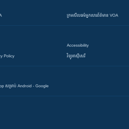
OA
ក្រម​​​សីលធម៌​​​អ្នក​​​សារព័ត៌មាន VOA
Accessibility
y Policy
វិទ្យុ​អាស៊ី​សេរី
 App សម្រាប់ Android - Google