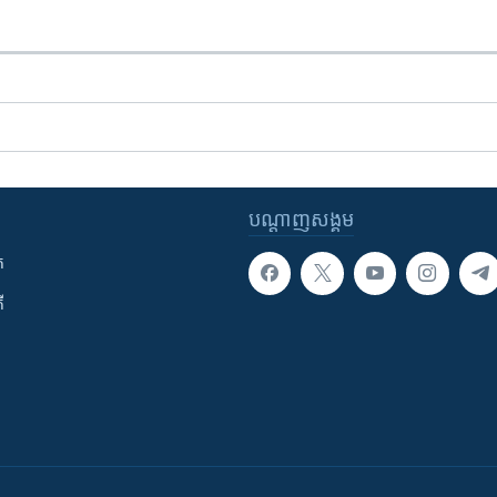
បណ្តាញ​សង្គម
ក
ី