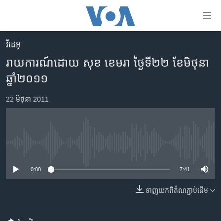
ភ្ជាប់​
ទៅ​
គេហទំព័រ​
វីដេអូ
កម្ពុជា
ទាក់ទង
រាយការណ៍ដោយ សុខ ខេមរា ថ្ងៃទី​២២ ខែមិថុនា
រំលង​
អន្តរជាតិ
ឆ្នាំ២០១១
និង​
អាមេរិក
ចូល​
22 មិថុនា 2011
ទៅ​​
ចិន
ទំព័រ​
ហេឡូវីអូអេ
ព័ត៌មាន​​
តែ​
កម្ពុជាច្នៃប្រតិដ្ឋ
No media source currently available
ម្តង
ព្រឹត្តិការណ៍ព័ត៌មាន
រំលង​
0:00
7:41
និង​
ទូរទស្សន៍ / វីដេអូ​
ចូល​
ទាញ​យក​ពី​តំណភ្ជាប់​ដើម
វិទ្យុ / ផតខាសថ៍
ទៅ​
ទំព័រ​
កម្មវិធីទាំងអស់