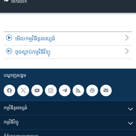
រចនា
ចែករំលែក
សម្ព័ន្ធ​
Khmer English
រំលង​
និង​
បណ្តាញ​សង្គម
ចូល​
ទៅ​
មើល​កម្មវិធី​ទូរទស្សន៍
កាន់​
ចុចស្តាប់កម្មវិធីវិទ្យុ
ទំព័រ​
ភាសា
ស្វែង​
រក
បណ្តាញ​សង្គម
កម្មវិធី​ទូរទស្សន៍
កម្មវិធី​វិទ្យុ