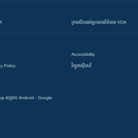
OA
ក្រម​​​សីលធម៌​​​អ្នក​​​សារព័ត៌មាន VOA
Accessibility
y Policy
វិទ្យុ​អាស៊ី​សេរី
 App សម្រាប់ Android - Google