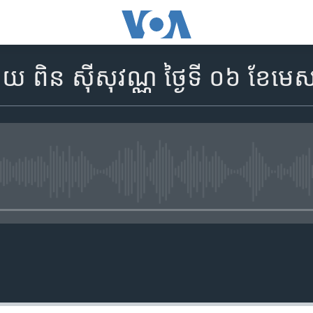
 ពិន ស៊ីសុវណ្ណ ថ្ងៃទី ០៦ ខែមេស
No media source currently availa