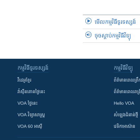
រចនា
សម្ព័ន្ធ​
រំលង​
មើល​កម្មវិធី​ទូរទស្សន៍
និង​
ចូល​
ចុចស្តាប់កម្មវិធីវិទ្យុ
ទៅ​
កាន់​
ទំព័រ​
ស្វែង​
កម្មវិធី​ទូរទស្សន៍
កម្មវិធី​វិទ្យុ
រក
វីដេអូ​ខ្មែរ
ព័ត៌មាន​ពេល​ព្រឹ
វ៉ាស៊ីនតោន​ថ្ងៃ​នេះ
ព័ត៌មាន​​ពេល​រាត្រ
VOA ថ្ងៃនេះ
Hello VOA
VOA ​វិទ្យាសាស្ត្រ
សំឡេង​ជំនាន់​ថ្មី
VOA 60 អាស៊ី
វេទិកា​អាស៊ាន