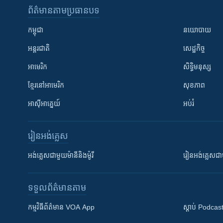
ព័ត៌មាន​តាមប្រធានបទ​
កម្ពុជា
នយោបាយ
អន្តរជាតិ
សេដ្ឋកិច្ច
អាមេរិក
សិទ្ធិមនុស្ស
ខ្មែរ​នៅអាមេរិក
សុខភាព
អាស៊ីអាគ្នេយ៍
អប់រំ
រៀន​​អង់គ្លេស
អង់គ្លេស​ជាមួយ​ម៉ានី​និង​ម៉ូរី
រៀន​​​​​​អង់គ្លេ
ទទួល​ព័ត៌មាន​តាម
កម្មវិធី​ព័ត៌មាន VOA App
ស្តាប់ Podcas