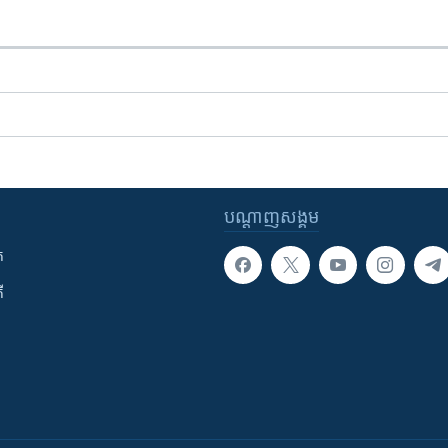
បណ្តាញ​សង្គម
ក
ី