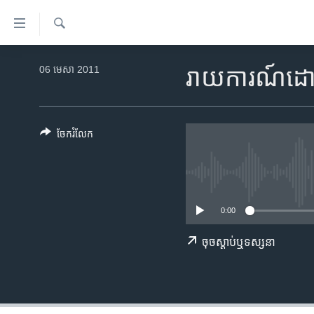
ភ្ជាប់​
ទៅ​
គេហទំព័រ​
ស្វែង​
កម្ពុជា
រក
06 មេសា 2011
រាយការណ៍​ដោយ
ទាក់ទង
អន្តរជាតិ
រំលង​
និង​
អាមេរិក
ចូល​
ចែករំលែក
ចិន
ទៅ​​
ទំព័រ​
ហេឡូវីអូអេ
ព័ត៌មាន​​
កម្ពុជាច្នៃប្រតិដ្ឋ
តែ​
0:00
ម្តង
ព្រឹត្តិការណ៍ព័ត៌មាន
រំលង​
ទូរទស្សន៍ / វីដេអូ​
ចុច​​ស្តាប់​ឬ​ទស្សនា
និង​
ចូល​
វិទ្យុ / ផតខាសថ៍
ទៅ​
កម្មវិធីទាំងអស់
ទំព័រ​