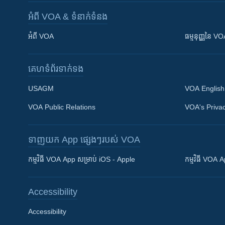
អំពី​ VOA & ទំនាក់ទំនង
អំពី​ VOA
ធម្មនុញ្ញ​នៃ V
គេហទំព័រ​​ទាក់ទង
USAGM
VOA English
VOA Public Relations
VOA's Privac
ទាញយក​ App ផ្សេងៗ​របស់​ VOA
Khmer English
កម្មវិធី​ VOA App សម្រាប់ iOS - Apple
កម្មវិធី​ VOA
បណ្តាញ​សង្គម
Accessibility
Accessibility
ភាសា