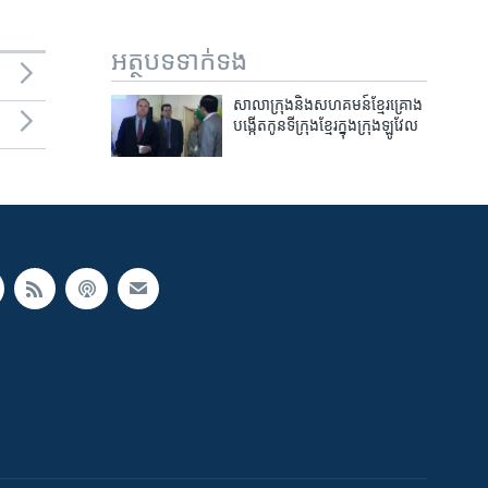
អត្ថបទ​ទាក់ទង
សាលា​ក្រុង​និង​សហគមន៍​ខ្មែរ​គ្រោង​
បង្កើត​កូន​ទីក្រុង​ខ្មែរ​ក្នុង​ក្រុង​ឡូវែល