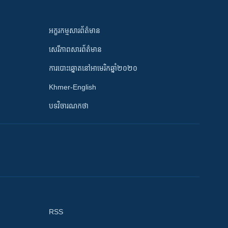
អក្ខរកម្មសារព័ត៌មាន
សេរីភាពសារព័ត៌មាន
ការបោះឆ្នោតនៅអាមេរិកឆ្នាំ២០២០
Khmer-English
បទវិចារណកថា
RSS