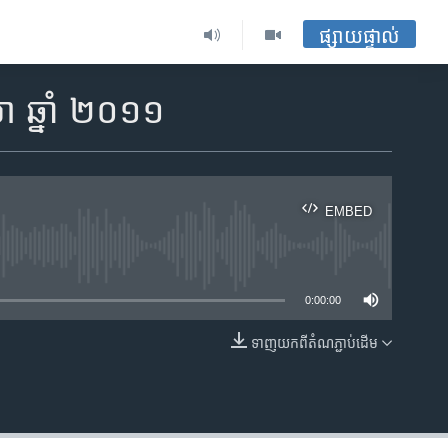
ផ្សាយផ្ទាល់
ា ឆ្នាំ ២០១១
EMBED
ble
0:00:00
ទាញ​យក​ពី​តំណភ្ជាប់​ដើម
EMBED