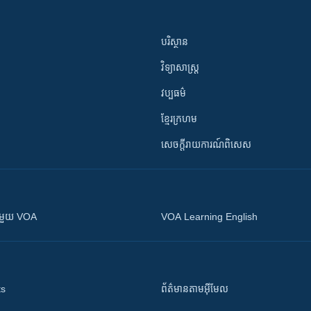
បរិស្ថាន
វិទ្យាសាស្រ្ត
វប្បធម៌
ខ្មែរក្រហម
សេចក្តីរាយការណ៍ពិសេស
ស​​ជាមួយ VOA
VOA Learning English
ts
ព័ត៌មាន​តាម​អ៊ីមែល