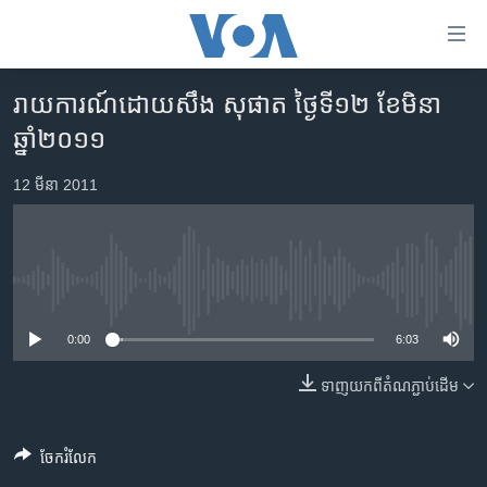
ភ្ជាប់​
ទៅ​
គេហទំព័រ​
រាយការណ៍ដោយសឹង សុផាត ថ្ងៃទី១២ ខែមិនា
កម្ពុជា
ទាក់ទង
ឆ្នាំ២០១១
រំលង​
អន្តរជាតិ
និង​
12 មីនា 2011
អាមេរិក
ចូល​
ទៅ​​
ចិន
ទំព័រ​
ហេឡូវីអូអេ
ព័ត៌មាន​​
No media source currently available
តែ​
កម្ពុជាច្នៃប្រតិដ្ឋ
ម្តង
0:00
6:03
ព្រឹត្តិការណ៍ព័ត៌មាន
រំលង​
និង​
ទាញ​យក​ពី​តំណភ្ជាប់​ដើម
ទូរទស្សន៍ / វីដេអូ​
ចូល​
វិទ្យុ / ផតខាសថ៍
ទៅ​
ចែករំលែក
ទំព័រ​
កម្មវិធីទាំងអស់