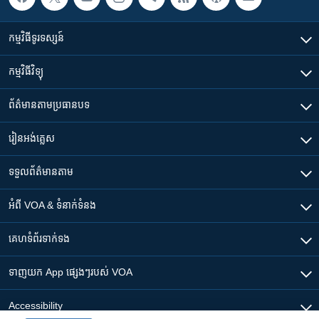
កម្មវិធី​ទូរទស្សន៍
កម្មវិធី​វិទ្យុ
ព័ត៌មាន​តាមប្រធានបទ​
រៀន​​អង់គ្លេស
ទទួល​ព័ត៌មាន​តាម
អំពី​ VOA & ទំនាក់ទំនង
គេហទំព័រ​​ទាក់ទង
ទាញយក​ App ផ្សេងៗ​របស់​ VOA
Accessibility