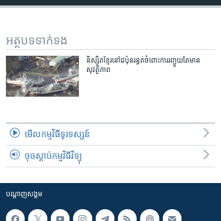
រចនា
សម្ព័ន្ធ​
Khmer English
រំលង​
និង​
អត្ថបទ​ទាក់ទង
បណ្តាញ​សង្គម
ចូល​
ទៅ​
និស្សិត​ខ្មែរ​នៅ​ជប៉ុន​រន្ធត់​ចំពោះ​ការ​រញ្ជួយ​តែ​មាន​
សុវត្ថិភាព
កាន់​
ទំព័រ​
ភាសា
ស្វែង​
រក
មើល​កម្មវិធី​ទូរទស្សន៍
ចុចស្តាប់កម្មវិធីវិទ្យុ
បណ្តាញ​សង្គម