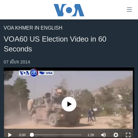
ភ្ជាប់​
ទៅ​
គេហទំព័រ​
VOA KHMER IN ENGLISH
កម្ពុជា
ទាក់ទង
VOA60 US Election Video in 60
រំលង​
អន្តរជាតិ
Seconds
និង​
អាមេរិក
ចូល​
07 សីហា 2014
ទៅ​​
ចិន
ទំព័រ​
ហេឡូវីអូអេ
ព័ត៌មាន​​
តែ​
កម្ពុជាច្នៃប្រតិដ្ឋ
ម្តង
ព្រឹត្តិការណ៍ព័ត៌មាន
រំលង​
No media source currently available
និង​
ទូរទស្សន៍ / វីដេអូ​
ចូល​
វិទ្យុ / ផតខាសថ៍
ទៅ​
ទំព័រ​
កម្មវិធីទាំងអស់
0:00
1:28