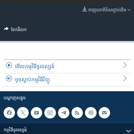
រចនា
សម្ព័ន្ធ​
ទាញ​យក​ពី​តំណភ្ជាប់​ដើម
Khmer English
រំលង​
និង​
បណ្តាញ​សង្គម
ចូល​
ចែករំលែក
ទៅ​
កាន់​
ទំព័រ​
ភាសា
ស្វែង​
រក
មើល​កម្មវិធី​ទូរទស្សន៍
ចុចស្តាប់កម្មវិធីវិទ្យុ
បណ្តាញ​សង្គម
កម្មវិធី​ទូរទស្សន៍