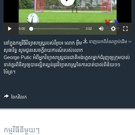
រចនា
សម្ព័ន្ធ​
Khmer English
រំលង​
និង​
បណ្តាញ​សង្គម
0:00
3:02
ចូល​
ទៅ​
ទាញ​យក​ពី​តំណភ្ជាប់​ដើម
នៅ​ក្នុង​កម្មវិធី​វិទ្យាសាស្ត្រ​របស់​វីអូអេ​ លោក អ៊ឹម
កាន់​
សុធារិទ្ធ សូម​ជូន​សេចក្តី​រាយការណ៍​របស់​លោក
ទំព័រ​
ភាសា
George Putic អំពី​​​អ្នក​វិទ្យាសាស្ត្រ​ជន​ជាតិ​អង់គ្លេស​ម្នាក់​ជំរុញ​ឲ្យ​ក្រុម​បាល់
ស្វែង​
ទាត់​គួរ​ពិនិត្យ​ឲ្យ​បាន​ល្អិតល្អន់​នូវ​វិទ្យាសាស្រ្ត​នៃ​ការ​បាត់​បាល់​ពិន័យ​១១​
រក
ម៉ែត្រ។
ចែករំលែក
កម្មវិធី​នីមួយៗ