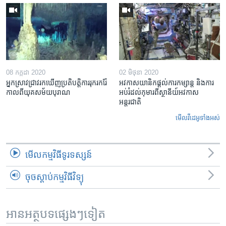
08 កក្កដា 2020
02 មិថុនា 2020
អ្នកស្រាវជ្រាវ​រកឃើញ​ប្រតិបត្តិការ​រុករករ៉ែ​
អវកាសយានិក​ផ្ដល់​ការ​កម្សាន្ត និង​ការ​
កាលពី​យុគសម័យ​បុរាណ
អប់រំ​ដល់​កុមារ​ពី​ស្ថានីយ៍​អវកាស​
អន្តរជាតិ
មើល​វីដេអូ​ទាំង​អស់
មើល​កម្មវិធី​ទូរទស្សន៍
ចុចស្តាប់កម្មវិធីវិទ្យុ
អានអត្ថបទផ្សេងៗទៀត