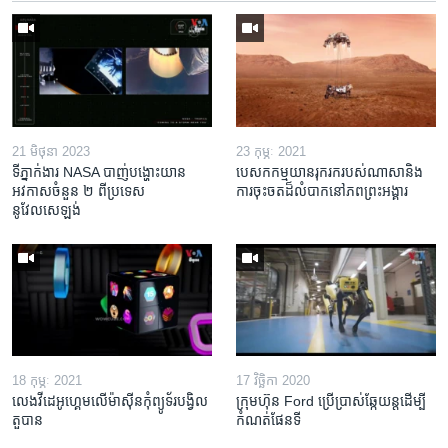
21 មិថុនា 2023
23 កុម្ភៈ 2021
ទីភ្នាក់ងារ NASA បាញ់​បង្ហោះ​យាន​
បេសកកម្ម​​​យានរុករក​របស់​ណាសា​និង​
អវកាសចំនួន​ ២ ពី​ប្រទេស​
ការ​ចុះចត​ដ៏​លំបាក​នៅ​ភព​ព្រះអង្គារ
នូវែលសេឡង់ ​
18 កុម្ភៈ 2021
17 វិច្ឆិកា 2020
លេង​វីដេអូ​ហ្គេម​លើ​ម៉ាស៊ីន​កុំព្យូទ័រ​បង្វិល​
ក្រុមហ៊ុន Ford ប្រើប្រាស់ឆ្កែយន្តដើម្បី
តួបាន
កំណត់ផែនទី