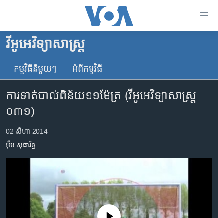
ភ្ជាប់​
ទៅ​
គេហទំព័រ​
វីអូអេ​វិទ្យាសាស្ត្រ​
កម្ពុជា
ទាក់ទង
រំលង​
កម្មវិធី​នីមួយៗ
អំពី​កម្មវិធី​
អន្តរជាតិ
និង​
អាមេរិក
ចូល​
ការ​ទាត់បាល់​ពិន័យ​១១ម៉ែត្រ (វីអូអេ​វិទ្យាសាស្ត្រ
ទៅ​​
ចិន
០៣១)
ទំព័រ​
ហេឡូវីអូអេ
ព័ត៌មាន​​
02 សីហា 2014
តែ​
កម្ពុជាច្នៃប្រតិដ្ឋ
អ៊ឹម សុធារិទ្ធ
ម្តង
ព្រឹត្តិការណ៍ព័ត៌មាន
រំលង​
និង​
ទូរទស្សន៍ / វីដេអូ​
ចូល​
វិទ្យុ / ផតខាសថ៍
ទៅ​
ទំព័រ​
កម្មវិធីទាំងអស់
No media source currently available