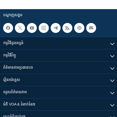
បណ្តាញ​សង្គម
កម្មវិធី​ទូរទស្សន៍
កម្មវិធី​វិទ្យុ
ព័ត៌មាន​តាមប្រធានបទ​
រៀន​​អង់គ្លេស
ទទួល​ព័ត៌មាន​តាម
អំពី​ VOA & ទំនាក់ទំនង
គេហទំព័រ​​ទាក់ទង