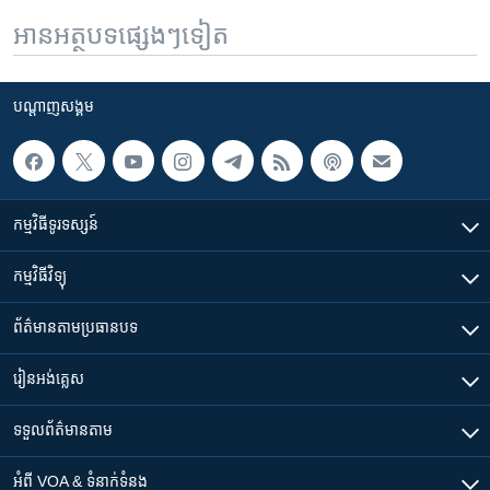
អានអត្ថបទផ្សេងៗទៀត
បណ្តាញ​សង្គម
កម្មវិធី​ទូរទស្សន៍
កម្មវិធី​វិទ្យុ
ព័ត៌មាន​តាមប្រធានបទ​
រៀន​​អង់គ្លេស
ទទួល​ព័ត៌មាន​តាម
អំពី​ VOA & ទំនាក់ទំនង