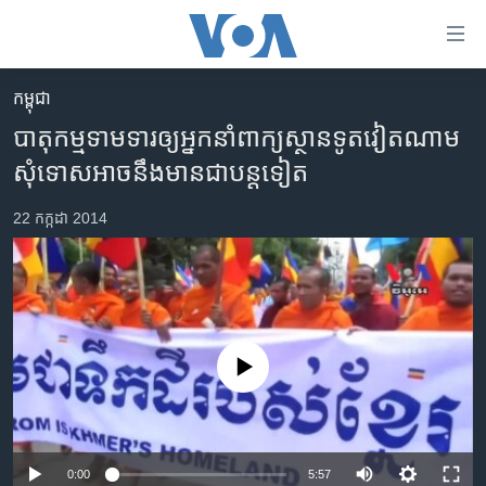
ភ្ជាប់​
ទៅ​
គេហទំព័រ​
កម្ពុជា
កម្ពុជា
ទាក់ទង
បាតុកម្ម​ទាមទារ​​ឲ្យ​អ្នក​​នាំពាក្យ​​ស្ថានទូត​​វៀតណាម​​
រំលង​
អន្តរជាតិ
សុំទោស​​អាច​​នឹង​មាន​​ជា​បន្តទៀត​
និង​
អាមេរិក
ចូល​
22 កក្កដា 2014
ទៅ​​
ចិន
ទំព័រ​
ហេឡូវីអូអេ
ព័ត៌មាន​​
តែ​
កម្ពុជាច្នៃប្រតិដ្ឋ
ម្តង
ព្រឹត្តិការណ៍ព័ត៌មាន
រំលង​
No media source currently available
និង​
ទូរទស្សន៍ / វីដេអូ​
ចូល​
វិទ្យុ / ផតខាសថ៍
ទៅ​
ទំព័រ​
កម្មវិធីទាំងអស់
0:00
5:57