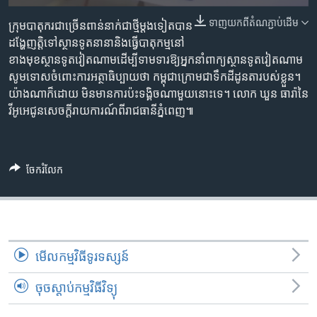
រចនា
សម្ព័ន្ធ​
ទាញ​យក​ពី​តំណភ្ជាប់​ដើម
Khmer English
ក្រុម​បាតុករ​ជា​ច្រើន​ពាន់​នាក់​ជា​ថ្មី​ម្តង​ទៀត​បាន​
រំលង​
ដង្ហែ​ញត្តិ​ទៅ​ស្ថានទូត​នានា​និង​ធ្វើ​បាតុកម្ម​នៅ​
និង​
ខាង​មុខ​ស្ថានទូត​វៀតណាម​ដើម្បី​ទាមទារ​ឱ្យ​អ្នក​នាំ​ពាក្យ​ស្ថានទូត​វៀតណាម​
បណ្តាញ​សង្គម
ចូល​
សូម​ទោស​ចំពោះ​ការ​អត្ថាធិប្បាយ​ថា​ កម្ពុជា​ក្រោម​ជា​ទឹកដី​ដូនតា​របស់​ខ្លួន។​
ទៅ​
យ៉ាង​ណា​ក៏​ដោយ ​មិន​មាន​ការ​ប៉ះ​ទង្គិច​ណា​មួយ​នោះ​ទេ។ ​លោក ឃួន ធារ៉ា​នៃ​
កាន់​
វីអូអេ​ជូន​សេចក្តី​រាយការណ៍​ពីរាជធានីភ្នំពេញ៕
ទំព័រ​
ភាសា
ស្វែង​
រក
ចែករំលែក
មើល​កម្មវិធី​ទូរទស្សន៍
ចុចស្តាប់កម្មវិធីវិទ្យុ