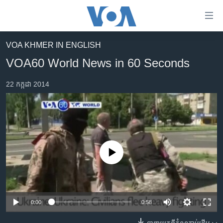
ភ្ជាប់​
ទៅ​
គេហទំព័រ​
VOA KHMER IN ENGLISH
កម្ពុជា
ទាក់ទង
VOA60 World News in 60 Seconds
រំលង​
អន្តរជាតិ
និង​
22 កក្កដា 2014
អាមេរិក
ចូល​
ទៅ​​
ចិន
ទំព័រ​
ហេឡូវីអូអេ
ព័ត៌មាន​​
តែ​
កម្ពុជាច្នៃប្រតិដ្ឋ
ម្តង
No media source currently available
ព្រឹត្តិការណ៍ព័ត៌មាន
រំលង​
និង​
ទូរទស្សន៍ / វីដេអូ​
ចូល​
វិទ្យុ / ផតខាសថ៍
ទៅ​
0:00
0:58
ទំព័រ​
កម្មវិធីទាំងអស់