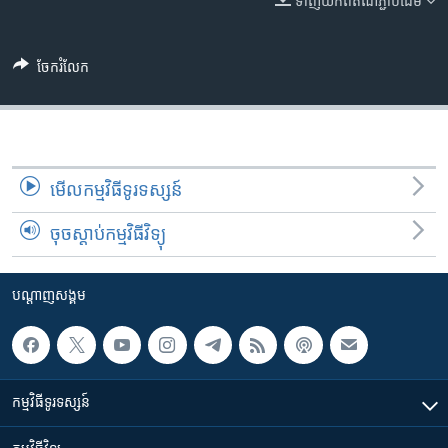
ទាញ​យក​ពី​តំណភ្ជាប់​ដើម
រចនា
សម្ព័ន្ធ​
Khmer English
រំលង​
ចែករំលែក
និង​
បណ្តាញ​សង្គម
ចូល​
ទៅ​
កាន់​
ទំព័រ​
ភាសា
មើល​កម្មវិធី​ទូរទស្សន៍
ស្វែង​
រក
ចុចស្តាប់កម្មវិធីវិទ្យុ
បណ្តាញ​សង្គម
កម្មវិធី​ទូរទស្សន៍