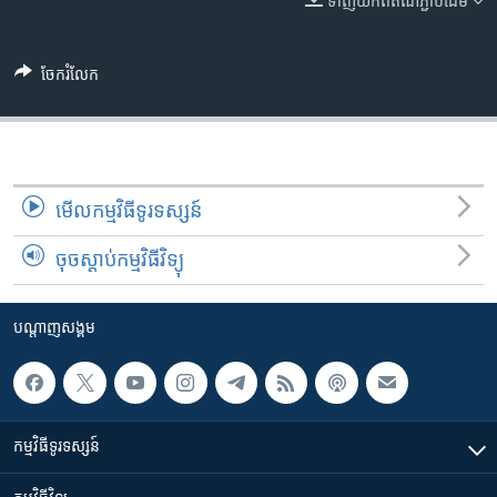
ទាញ​យក​ពី​តំណភ្ជាប់​ដើម
រចនា
សម្ព័ន្ធ​
Khmer English
រំលង​
ចែករំលែក
និង​
បណ្តាញ​សង្គម
ចូល​
ទៅ​
កាន់​
ទំព័រ​
ភាសា
មើល​កម្មវិធី​ទូរទស្សន៍
ស្វែង​
រក
ចុចស្តាប់កម្មវិធីវិទ្យុ
បណ្តាញ​សង្គម
កម្មវិធី​ទូរទស្សន៍