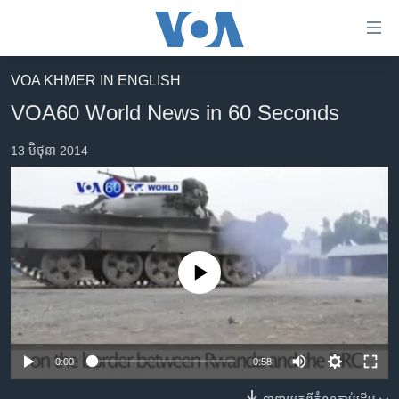
ភ្ជាប់​
ទៅ​
គេហទំព័រ​
VOA KHMER IN ENGLISH
កម្ពុជា
ទាក់ទង
VOA60 World News in 60 Seconds
រំលង​
អន្តរជាតិ
និង​
13 មិថុនា 2014
អាមេរិក
ចូល​
ទៅ​​
ចិន
ទំព័រ​
ហេឡូវីអូអេ
ព័ត៌មាន​​
តែ​
កម្ពុជាច្នៃប្រតិដ្ឋ
ម្តង
No media source currently available
ព្រឹត្តិការណ៍ព័ត៌មាន
រំលង​
និង​
ទូរទស្សន៍ / វីដេអូ​
ចូល​
វិទ្យុ / ផតខាសថ៍
ទៅ​
0:00
0:58
ទំព័រ​
កម្មវិធីទាំងអស់