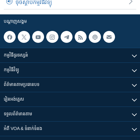
ចុចស្តាប់កម្មវិធីវិទ្យុ
បណ្តាញ​សង្គម
កម្មវិធី​ទូរទស្សន៍
កម្មវិធី​វិទ្យុ
ព័ត៌មាន​តាមប្រធានបទ​
រៀន​​អង់គ្លេស
ទទួល​ព័ត៌មាន​តាម
អំពី​ VOA & ទំនាក់ទំនង