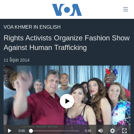
ភ្ជាប់​
ទៅ​
គេហទំព័រ​
VOA KHMER IN ENGLISH
កម្ពុជា
ទាក់ទង
Rights Activists Organize Fashion Show
រំលង​
អន្តរជាតិ
Against Human Trafficking
និង​
អាមេរិក
ចូល​
11 មិថុនា 2014
ទៅ​​
ចិន
ទំព័រ​
ហេឡូវីអូអេ
ព័ត៌មាន​​
តែ​
កម្ពុជាច្នៃប្រតិដ្ឋ
ម្តង
ព្រឹត្តិការណ៍ព័ត៌មាន
រំលង​
No media source currently available
និង​
ទូរទស្សន៍ / វីដេអូ​
ចូល​
វិទ្យុ / ផតខាសថ៍
ទៅ​
ទំព័រ​
កម្មវិធីទាំងអស់
0:00
6:46