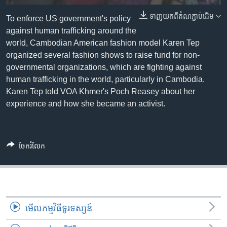
រចនា
សម្ព័ន្ធ​
ទាញ​យក​ពី​តំណភ្ជាប់​ដើម
Khmer English
To enforce US government's policy
រំលង​
against human trafficking around the
និង​
world, Cambodian American fashion model Karen Tep
បណ្តាញ​សង្គម
ចូល​
organized several fashion shows to raise fund for non-
ទៅ​
governmental organizations, which are fighting against
កាន់​
human trafficking in the world, particularly in Cambodia.
ទំព័រ​
Karen Tep told VOA Khmer's Poch Reasey about her
ភាសា
ស្វែង​
experience and how she became an activist.
រក
ចែករំលែក
មើល​កម្មវិធី​ទូរទស្សន៍