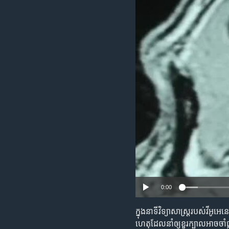
រចនា
សម្ព័ន្ធ​
រំលង​
និង​
ចូល​
ទៅ​
កាន់​
ទំព័រ​
ស្វែង​
រក
0:00
ក្នុង​នាទី​វិទ្យាសាស្ត្រ​របស់​វី
ហេតុ​ដែល​នាំ​ឲ្យ​ខួរក្បាល​អាច​ចាំ​ផ្