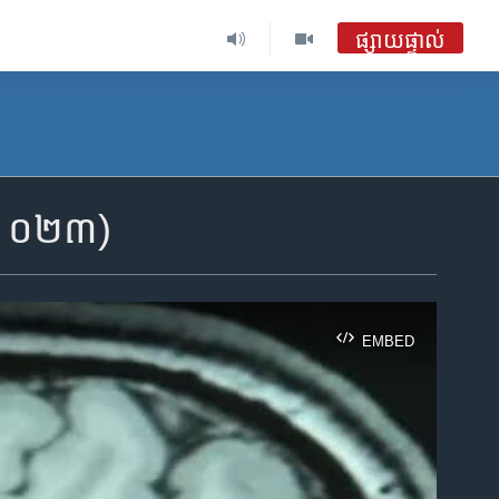
ផ្សាយផ្ទាល់
ត្រ ០២៣)
EMBED