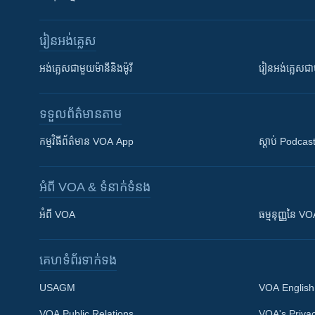
រៀន​​អង់គ្លេស
អង់គ្លេស​ជាមួយ​ម៉ានី​និង​ម៉ូរី
រៀន​​​​​​អង់គ្លេ
ទទួល​ព័ត៌មាន​តាម
កម្មវិធី​ព័ត៌មាន VOA App
ស្តាប់ Podcas
អំពី​ VOA & ទំនាក់ទំនង
អំពី​ VOA
ធម្មនុញ្ញ​នៃ V
គេហទំព័រ​​ទាក់ទង
USAGM
VOA English
VOA Public Relations
VOA's Privac