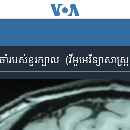
ំ​របស់​ខួរក្បាល ​ (វីអូអេ​វិទ្យាសាស្