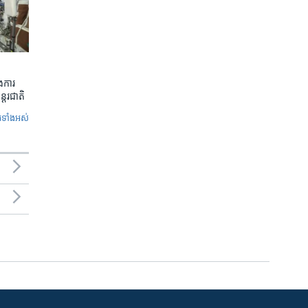
​ការ​
ន្តរជាតិ
ូ​ទាំង​អស់