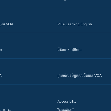
ស​​ជាមួយ VOA
VOA Learning English
ts
ព័ត៌មាន​តាម​អ៊ីមែល
OA
ក្រម​​​សីលធម៌​​​អ្នក​​​សារព័ត៌មាន VOA
Accessibility
y Policy
វិទ្យុ​អាស៊ី​សេរី