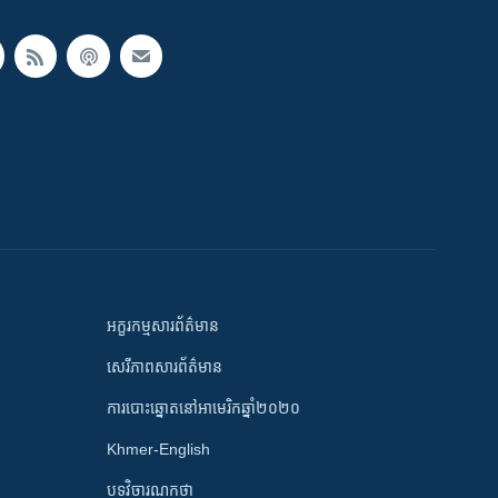
អក្ខរកម្មសារព័ត៌មាន
សេរីភាពសារព័ត៌មាន
ការបោះឆ្នោតនៅអាមេរិកឆ្នាំ២០២០
Khmer-English
បទវិចារណកថា