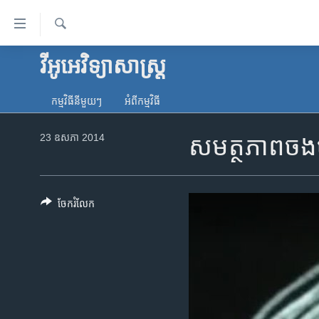
ភ្ជាប់​
ទៅ​
គេហទំព័រ​
ស្វែង​
វីអូអេ​វិទ្យាសាស្ត្រ​
កម្ពុជា
រក
ទាក់ទង
អន្តរជាតិ
រំលង​
កម្មវិធី​នីមួយៗ
អំពី​កម្មវិធី​
និង​
អាមេរិក
ចូល​
23 ឧសភា 2014
សមត្ថភាព​ចង​ចា
ចិន
ទៅ​​
ទំព័រ​
ហេឡូវីអូអេ
ព័ត៌មាន​​
កម្ពុជាច្នៃប្រតិដ្ឋ
តែ​
ចែករំលែក
ម្តង
ព្រឹត្តិការណ៍ព័ត៌មាន
រំលង​
ទូរទស្សន៍ / វីដេអូ​
និង​
ចូល​
វិទ្យុ / ផតខាសថ៍
ទៅ​
កម្មវិធីទាំងអស់
ទំព័រ​