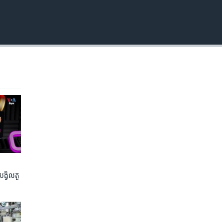
​បង្វិល​តួ