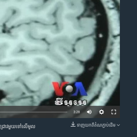
ble
3:28
ទាញ​យក​ពី​តំណភ្ជាប់​ដើម
ាវជ្រាវ​មួយ​ទៅ​លើ​មូល
EMBED