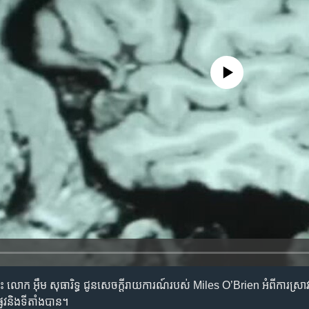
No media source currently availa
អូអេ​នេះ លោក ​អ៊ឹម សុធារិទ្ធ ជូន​សេចក្តីរាយការណ៍​របស់ Miles O’Brien អំពី​ការ​ស្រ
លូវ​និង​ទី​តាំង​បាន។