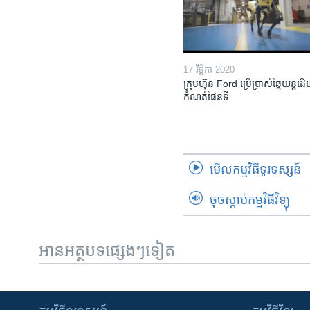
17 វិច្ឆិកា 2020
ក្រុមហ៊ុន Ford ប្រើប្រាស់ឆ្កែយន្តដើម្
កំណត់ផែនទី
មើល​កម្មវិធី​ទូរទស្សន៍
ចុចស្តាប់កម្មវិធីវិទ្យុ
អានអត្ថបទផ្សេងៗទៀត