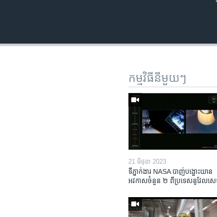
កម្មវិធី​នីមួយៗ
21 មិថុនា 2023
ទីភ្នាក់ងារ NASA បាញ់​បង្ហោះ​យាន​
អវកាសចំនួន​ ២ ពី​ប្រទេស​នូវែលសេឡ