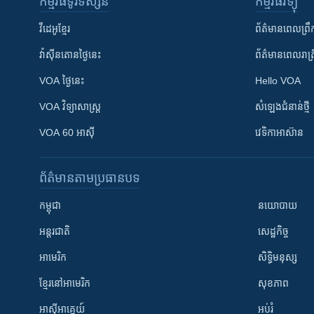
កម្មវិធី​ទូរទស្សន៍
កម្មវិធី​វិទ្យុ
វីដេអូ​ខ្មែរ
ព័ត៌មាន​ពេល​ព្រឹ
វ៉ាស៊ីនតោន​ថ្ងៃ​នេះ
ព័ត៌មាន​​ពេល​រាត្រ
VOA ថ្ងៃនេះ
Hello VOA
VOA ​វិទ្យាសាស្ត្រ
សំឡេង​ជំនាន់​ថ្មី
VOA 60 អាស៊ី
វេទិកា​អាស៊ាន
ព័ត៌មាន​តាមប្រធានបទ​
កម្ពុជា
នយោបាយ
អន្តរជាតិ
សេដ្ឋកិច្ច
អាមេរិក
សិទ្ធិមនុស្ស
ខ្មែរ​នៅអាមេរិក
សុខភាព
អាស៊ីអាគ្នេយ៍
អប់រំ