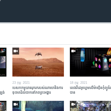
23 កុម្ភៈ 2021
18 កុម្ភៈ 2021
បេសកកម្ម​​​យានរុករក​របស់​ណាសា​និង​ការ​
លេង​វីដេអូ​ហ្គេម​លើ​ម៉ាស៊ីន​កុំព្យូទ័រ
ង់ ​
ចុះចត​ដ៏​លំបាក​នៅ​ភព​ព្រះអង្គារ
បាន