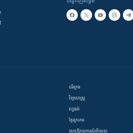
បណ្តាញ​សង្គម
ក
ី
បរិស្ថាន
វិទ្យាសាស្រ្ត
វប្បធម៌
ខ្មែរក្រហម
សេចក្តីរាយការណ៍ពិសេស