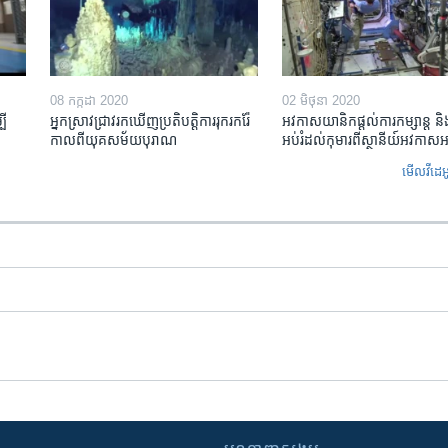
08 កក្កដា 2020
02 មិថុនា 2020
បី
អ្នកស្រាវជ្រាវ​រកឃើញ​ប្រតិបត្តិការ​រុករករ៉ែ​
អវកាសយានិក​ផ្ដល់​ការ​កម្សាន្ត និង
កាលពី​យុគសម័យ​បុរាណ
អប់រំ​ដល់​កុមារ​ពី​ស្ថានីយ៍​អវកាស​អ
មើល​វីដេអ