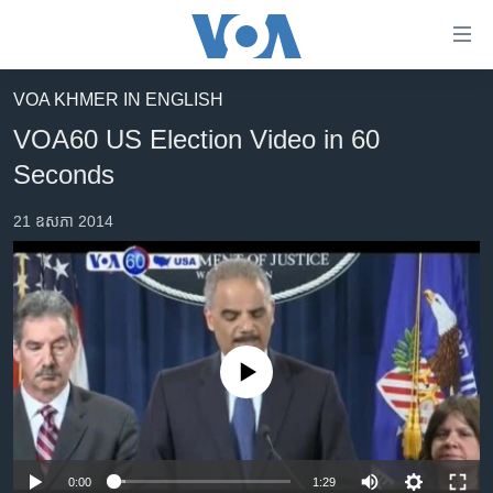
ភ្ជាប់​
ទៅ​
គេហទំព័រ​
VOA KHMER IN ENGLISH
កម្ពុជា
ទាក់ទង
VOA60 US Election Video in 60
រំលង​
អន្តរជាតិ
Seconds
និង​
អាមេរិក
ចូល​
21 ឧសភា 2014
ទៅ​​
ចិន
ទំព័រ​
ហេឡូវីអូអេ
ព័ត៌មាន​​
តែ​
កម្ពុជាច្នៃប្រតិដ្ឋ
ម្តង
ព្រឹត្តិការណ៍ព័ត៌មាន
រំលង​
No media source currently available
និង​
ទូរទស្សន៍ / វីដេអូ​
ចូល​
វិទ្យុ / ផតខាសថ៍
ទៅ​
ទំព័រ​
កម្មវិធីទាំងអស់
0:00
1:29