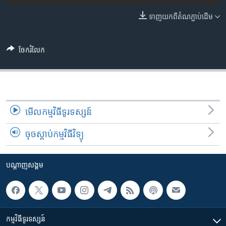
រចនា
សម្ព័ន្ធ​
ទាញ​យក​ពី​តំណភ្ជាប់​ដើម
Khmer English
រំលង​
និង​
បណ្តាញ​សង្គម
ចូល​
ចែករំលែក
ទៅ​
កាន់​
ទំព័រ​
ភាសា
ស្វែង​
រក
មើល​កម្មវិធី​ទូរទស្សន៍
ចុចស្តាប់កម្មវិធីវិទ្យុ
បណ្តាញ​សង្គម
កម្មវិធី​ទូរទស្សន៍