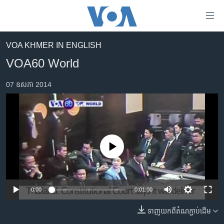
ភ្ជាប់​
ទៅ​
គេហទំព័រ​
VOA KHMER IN ENGLISH
កម្ពុជា
ទាក់ទង
VOA60 World
រំលង​
អន្តរជាតិ
និង​
07 ឧសភា 2014
អាមេរិក
ចូល​
ទៅ​​
ចិន
ទំព័រ​
ហេឡូវីអូអេ
ព័ត៌មាន​​
តែ​
កម្ពុជាច្នៃប្រតិដ្ឋ
No media source currently available
ម្តង
ព្រឹត្តិការណ៍ព័ត៌មាន
រំលង​
និង​
ទូរទស្សន៍ / វីដេអូ​
ចូល​
0:00
0:01:00
វិទ្យុ / ផតខាសថ៍
ទៅ​
ទាញ​យក​ពី​តំណភ្ជាប់​ដើម
ទំព័រ​
កម្មវិធីទាំងអស់