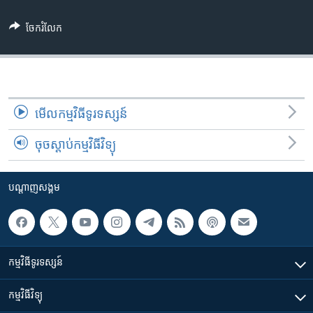
រចនា
សម្ព័ន្ធ​
Khmer English
ចែករំលែក
រំលង​
និង​
បណ្តាញ​សង្គម
ចូល​
ទៅ​
កាន់​
មើល​កម្មវិធី​ទូរទស្សន៍
ទំព័រ​
ភាសា
ស្វែង​
ចុចស្តាប់កម្មវិធីវិទ្យុ
រក
បណ្តាញ​សង្គម
កម្មវិធី​ទូរទស្សន៍
កម្មវិធី​វិទ្យុ