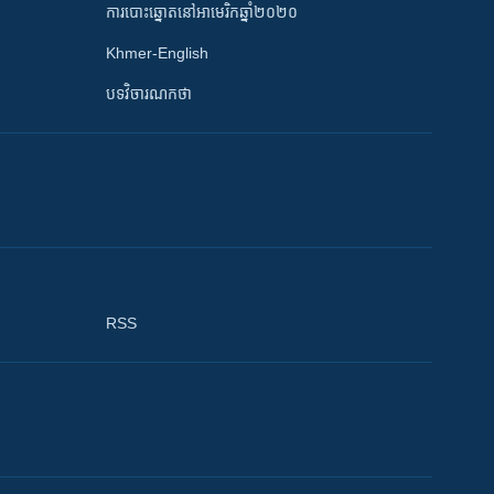
ការបោះឆ្នោតនៅអាមេរិកឆ្នាំ២០២០
Khmer-English
បទវិចារណកថា
RSS