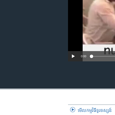
រចនា
សម្ព័ន្ធ​
រំលង​
និង​
ចូល​
ទៅ​
កាន់​
ទំព័រ​
ស្វែង​
រក
0:00
មើល​កម្មវិធី​ទូរទស្សន៍