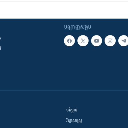
បណ្តាញ​សង្គម
ក
ី
បរិស្ថាន
វិទ្យាសាស្រ្ត