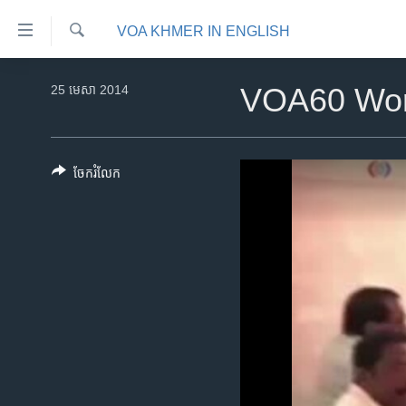
ភ្ជាប់​
VOA KHMER IN ENGLISH
ទៅ​
គេហទំព័រ​
ស្វែង​
កម្ពុជា
រក
25 មេសា 2014
VOA60 Wor
ទាក់ទង
អន្តរជាតិ
រំលង​
និង​
អាមេរិក
ចូល​
ចែករំលែក
ចិន
ទៅ​​
ទំព័រ​
ហេឡូវីអូអេ
ព័ត៌មាន​​
កម្ពុជាច្នៃប្រតិដ្ឋ
តែ​
ម្តង
ព្រឹត្តិការណ៍ព័ត៌មាន
រំលង​
ទូរទស្សន៍ / វីដេអូ​
និង​
ចូល​
វិទ្យុ / ផតខាសថ៍
ទៅ​
កម្មវិធីទាំងអស់
ទំព័រ​