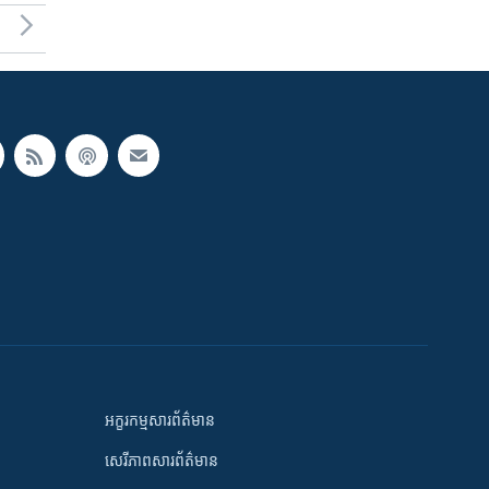
អក្ខរកម្មសារព័ត៌មាន
សេរីភាពសារព័ត៌មាន