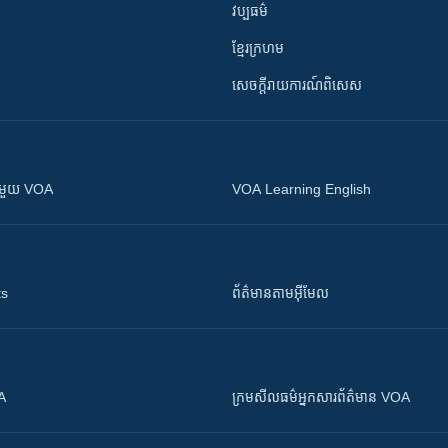
វប្បធម៌
ខ្មែរក្រហម
សេចក្តីរាយការណ៍ពិសេស
ស​​ជាមួយ VOA
VOA Learning English
ts
ព័ត៌មាន​តាម​អ៊ីមែល
OA
ក្រម​​​សីលធម៌​​​អ្នក​​​សារព័ត៌មាន VOA