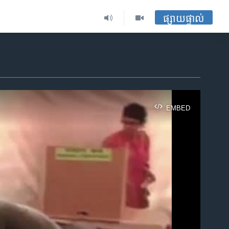
ផ្សាយផ្ទាល់
EMBED
ble