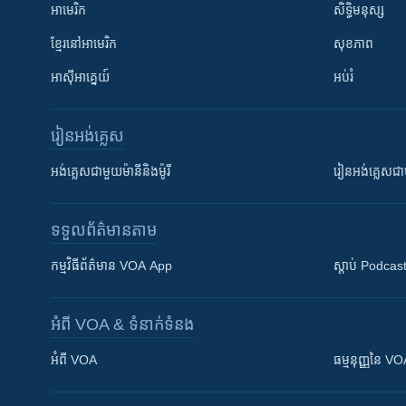
អាមេរិក
សិទ្ធិមនុស្ស
ខ្មែរ​នៅអាមេរិក
សុខភាព
អាស៊ីអាគ្នេយ៍
អប់រំ
រៀន​​អង់គ្លេស
អង់គ្លេស​ជាមួយ​ម៉ានី​និង​ម៉ូរី
រៀន​​​​​​អង់គ្លេ
ទទួល​ព័ត៌មាន​តាម
កម្មវិធី​ព័ត៌មាន VOA App
ស្តាប់ Podcas
អំពី​ VOA & ទំនាក់ទំនង
អំពី​ VOA
ធម្មនុញ្ញ​នៃ V