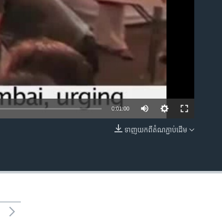
0:01:00
ទាញ​យក​ពី​តំណភ្ជាប់​ដើម
EMBED