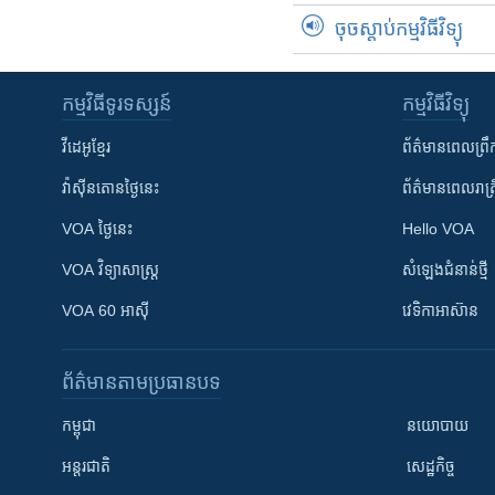
ចុចស្តាប់កម្មវិធីវិទ្យុ
កម្មវិធី​ទូរទស្សន៍
កម្មវិធី​វិទ្យុ
វីដេអូ​ខ្មែរ
ព័ត៌មាន​ពេល​ព្រឹ
វ៉ាស៊ីនតោន​ថ្ងៃ​នេះ
ព័ត៌មាន​​ពេល​រាត្រ
VOA ថ្ងៃនេះ
Hello VOA
VOA ​វិទ្យាសាស្ត្រ
សំឡេង​ជំនាន់​ថ្មី
VOA 60 អាស៊ី
វេទិកា​អាស៊ាន
ព័ត៌មាន​តាមប្រធានបទ​
កម្ពុជា
នយោបាយ
អន្តរជាតិ
សេដ្ឋកិច្ច