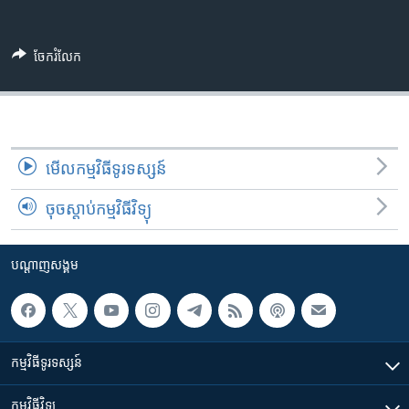
រចនា
សម្ព័ន្ធ​
Khmer English
រំលង​
ចែករំលែក
និង​
បណ្តាញ​សង្គម
ចូល​
ទៅ​
កាន់​
ទំព័រ​
ភាសា
មើល​កម្មវិធី​ទូរទស្សន៍
ស្វែង​
រក
ចុចស្តាប់កម្មវិធីវិទ្យុ
បណ្តាញ​សង្គម
កម្មវិធី​ទូរទស្សន៍
កម្មវិធី​វិទ្យុ