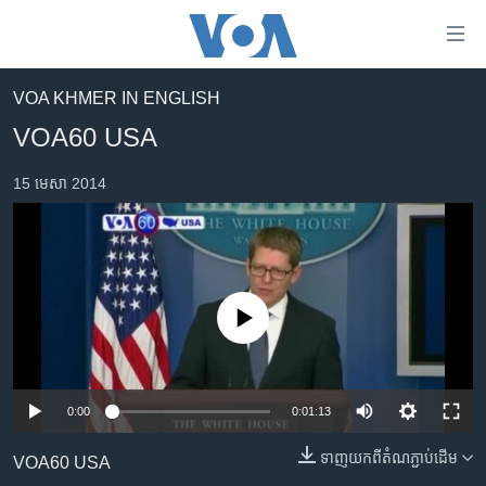
ភ្ជាប់​
ទៅ​
គេហទំព័រ​
VOA KHMER IN ENGLISH
កម្ពុជា
ទាក់ទង
VOA60 USA
រំលង​
អន្តរជាតិ
និង​
15 មេសា 2014
អាមេរិក
ចូល​
ទៅ​​
ចិន
ទំព័រ​
ហេឡូវីអូអេ
ព័ត៌មាន​​
តែ​
កម្ពុជាច្នៃប្រតិដ្ឋ
No media source currently available
ម្តង
ព្រឹត្តិការណ៍ព័ត៌មាន
រំលង​
និង​
ទូរទស្សន៍ / វីដេអូ​
ចូល​
0:00
0:01:13
វិទ្យុ / ផតខាសថ៍
ទៅ​
ទាញ​យក​ពី​តំណភ្ជាប់​ដើម
ទំព័រ​
VOA60 USA
កម្មវិធីទាំងអស់