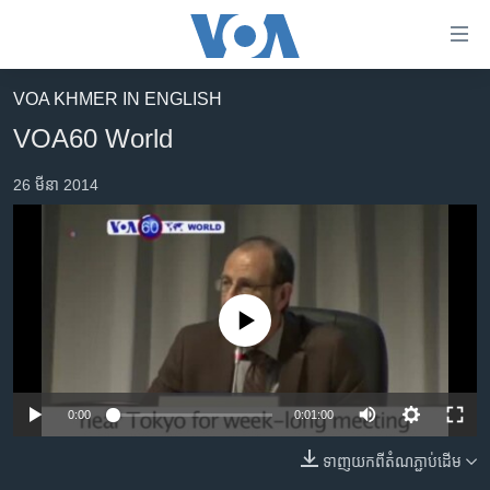
ភ្ជាប់​
ទៅ​
គេហទំព័រ​
VOA KHMER IN ENGLISH
កម្ពុជា
ទាក់ទង
VOA60 World
រំលង​
អន្តរជាតិ
និង​
26 មីនា 2014
អាមេរិក
ចូល​
ទៅ​​
ចិន
ទំព័រ​
ហេឡូវីអូអេ
ព័ត៌មាន​​
តែ​
កម្ពុជាច្នៃប្រតិដ្ឋ
No media source currently available
ម្តង
ព្រឹត្តិការណ៍ព័ត៌មាន
រំលង​
និង​
ទូរទស្សន៍ / វីដេអូ​
ចូល​
0:00
0:01:00
វិទ្យុ / ផតខាសថ៍
ទៅ​
ទាញ​យក​ពី​តំណភ្ជាប់​ដើម
ទំព័រ​
កម្មវិធីទាំងអស់