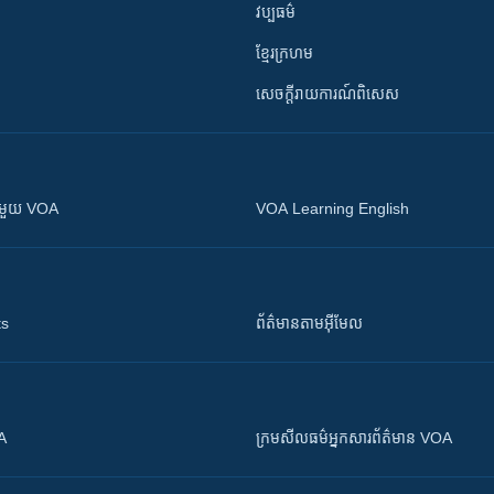
វប្បធម៌
ខ្មែរក្រហម
សេចក្តីរាយការណ៍ពិសេស
ស​​ជាមួយ VOA
VOA Learning English
ts
ព័ត៌មាន​តាម​អ៊ីមែល
OA
ក្រម​​​សីលធម៌​​​អ្នក​​​សារព័ត៌មាន VOA