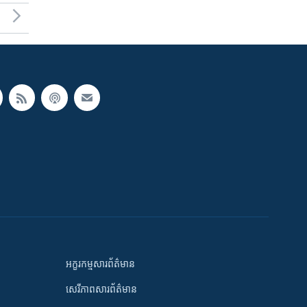
អក្ខរកម្មសារព័ត៌មាន
សេរីភាពសារព័ត៌មាន