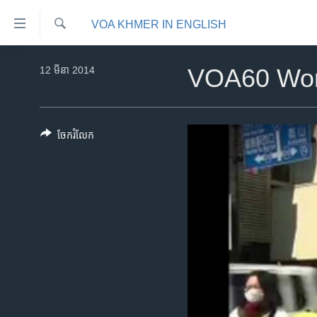
ភ្ជាប់​
VOA KHMER IN ENGLISH
ទៅ​
គេហទំព័រ​
ស្វែង​
កម្ពុជា
រក
12 មីនា 2014
VOA60 Wor
ទាក់ទង
អន្តរជាតិ
រំលង​
និង​
អាមេរិក
ចូល​
ចែករំលែក
ចិន
ទៅ​​
ទំព័រ​
ហេឡូវីអូអេ
ព័ត៌មាន​​
កម្ពុជាច្នៃប្រតិដ្ឋ
តែ​
ម្តង
ព្រឹត្តិការណ៍ព័ត៌មាន
រំលង​
ទូរទស្សន៍ / វីដេអូ​
និង​
ចូល​
វិទ្យុ / ផតខាសថ៍
ទៅ​
កម្មវិធីទាំងអស់
ទំព័រ​