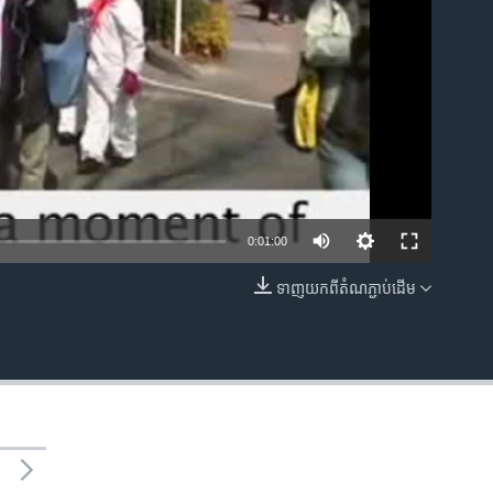
0:01:00
ទាញ​យក​ពី​តំណភ្ជាប់​ដើម
EMBED