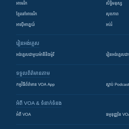
អាមេរិក
សិទ្ធិមនុស្ស
ខ្មែរ​នៅអាមេរិក
សុខភាព
អាស៊ីអាគ្នេយ៍
អប់រំ
រៀន​​អង់គ្លេស
អង់គ្លេស​ជាមួយ​ម៉ានី​និង​ម៉ូរី
រៀន​​​​​​អង់គ្លេ
ទទួល​ព័ត៌មាន​តាម
កម្មវិធី​ព័ត៌មាន VOA App
ស្តាប់ Podcas
អំពី​ VOA & ទំនាក់ទំនង
អំពី​ VOA
ធម្មនុញ្ញ​នៃ V