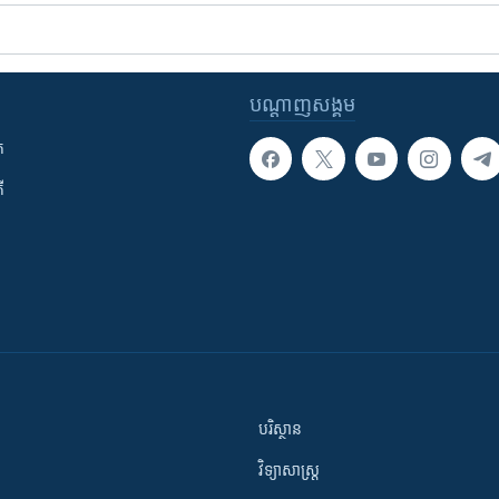
បណ្តាញ​សង្គម
ក
ី
បរិស្ថាន
វិទ្យាសាស្រ្ត