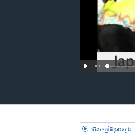
រចនា
សម្ព័ន្ធ​
រំលង​
និង​
ចូល​
ទៅ​
កាន់​
ទំព័រ​
ស្វែង​
រក
0:00
មើល​កម្មវិធី​ទូរទស្សន៍