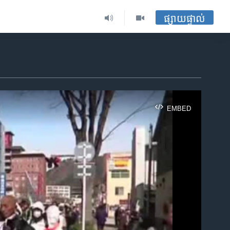
ផ្សាយផ្ទាល់
EMBED
ble