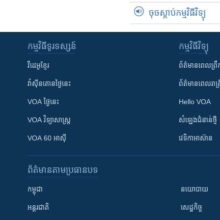
ចុចស្តាប់កម្មវិធីវិទ្យុ
កម្មវិធី​ទូរទស្សន៍
កម្មវិធី​វិទ្យុ
វីដេអូ​ខ្មែរ
ព័ត៌មាន​ពេល​ព្រឹ
វ៉ាស៊ីនតោន​ថ្ងៃ​នេះ
ព័ត៌មាន​​ពេល​រាត្រ
VOA ថ្ងៃនេះ
Hello VOA
VOA ​វិទ្យាសាស្ត្រ
សំឡេង​ជំនាន់​ថ្មី
VOA 60 អាស៊ី
វេទិកា​អាស៊ាន
ព័ត៌មាន​តាមប្រធានបទ​
កម្ពុជា
នយោបាយ
អន្តរជាតិ
សេដ្ឋកិច្ច