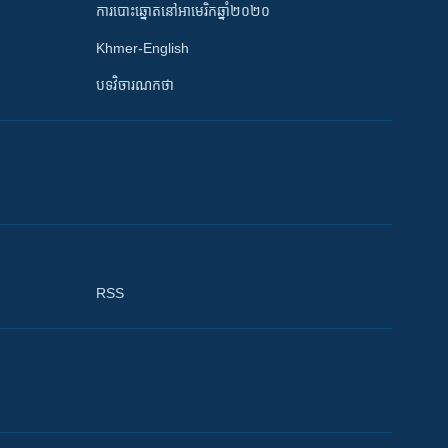
ការបោះឆ្នោតនៅអាមេរិកឆ្នាំ២០២០
Khmer-English
បទវិចារណកថា
RSS