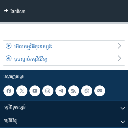
រចនា
សម្ព័ន្ធ​
Khmer English
ចែករំលែក
រំលង​
និង​
បណ្តាញ​សង្គម
ចូល​
ទៅ​
កាន់​
មើល​កម្មវិធី​ទូរទស្សន៍
ទំព័រ​
ភាសា
ស្វែង​
ចុចស្តាប់កម្មវិធីវិទ្យុ
រក
បណ្តាញ​សង្គម
កម្មវិធី​ទូរទស្សន៍
កម្មវិធី​វិទ្យុ