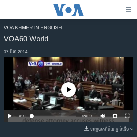
ភ្ជាប់​
ទៅ​
គេហទំព័រ​
VOA KHMER IN ENGLISH
កម្ពុជា
ទាក់ទង
VOA60 World
រំលង​
អន្តរជាតិ
និង​
07 មីនា 2014
អាមេរិក
ចូល​
ទៅ​​
ចិន
ទំព័រ​
ហេឡូវីអូអេ
ព័ត៌មាន​​
តែ​
កម្ពុជាច្នៃប្រតិដ្ឋ
No media source currently available
ម្តង
ព្រឹត្តិការណ៍ព័ត៌មាន
រំលង​
និង​
ទូរទស្សន៍ / វីដេអូ​
ចូល​
0:00
0:01:00
វិទ្យុ / ផតខាសថ៍
ទៅ​
ទាញ​យក​ពី​តំណភ្ជាប់​ដើម
ទំព័រ​
កម្មវិធីទាំងអស់