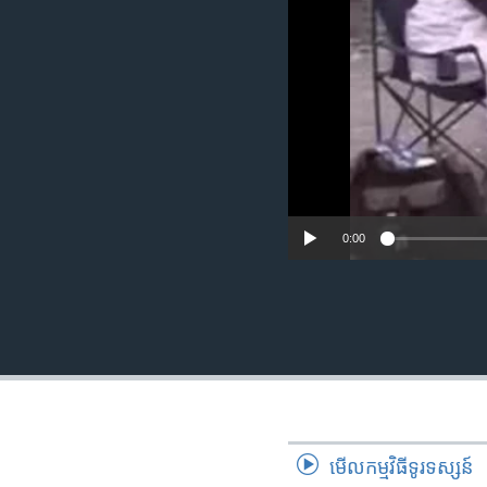
រចនា
សម្ព័ន្ធ​
រំលង​
និង​
ចូល​
ទៅ​
កាន់​
ទំព័រ​
ស្វែង​
រក
0:00
មើល​កម្មវិធី​ទូរទស្សន៍