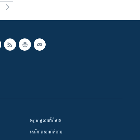
អក្ខរកម្មសារព័ត៌មាន
សេរីភាពសារព័ត៌មាន