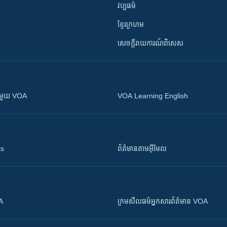
វប្បធម៌
ខ្មែរក្រហម
សេចក្តីរាយការណ៍ពិសេស
ស​​ជាមួយ VOA
VOA Learning English
ts
ព័ត៌មាន​តាម​អ៊ីមែល
OA
ក្រម​​​សីលធម៌​​​អ្នក​​​សារព័ត៌មាន VOA