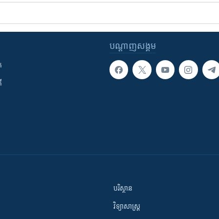
បណ្តាញ​សង្គម
ក
ី
បរិស្ថាន
វិទ្យាសាស្រ្ត