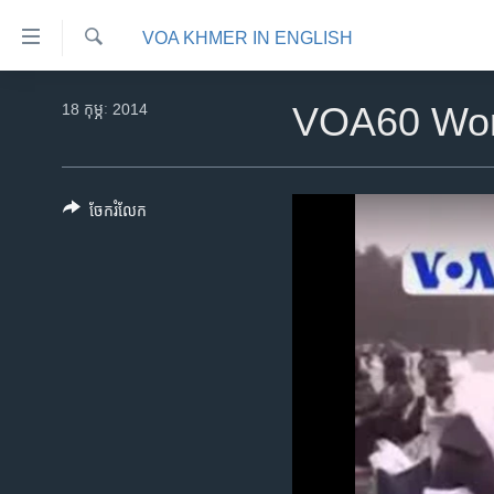
ភ្ជាប់​
VOA KHMER IN ENGLISH
ទៅ​
គេហទំព័រ​
ស្វែង​
កម្ពុជា
រក
18 កុម្ភៈ 2014
VOA60 Wor
ទាក់ទង
អន្តរជាតិ
រំលង​
និង​
អាមេរិក
ចូល​
ចែករំលែក
ចិន
ទៅ​​
ទំព័រ​
ហេឡូវីអូអេ
ព័ត៌មាន​​
កម្ពុជាច្នៃប្រតិដ្ឋ
តែ​
ម្តង
ព្រឹត្តិការណ៍ព័ត៌មាន
រំលង​
ទូរទស្សន៍ / វីដេអូ​
និង​
ចូល​
វិទ្យុ / ផតខាសថ៍
ទៅ​
កម្មវិធីទាំងអស់
ទំព័រ​