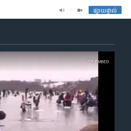
ផ្សាយផ្ទាល់
EMBED
ble