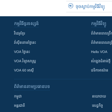
ចុចស្តាប់កម្មវិធីវិទ្យុ
កម្មវិធី​ទូរទស្សន៍
កម្មវិធី​វិទ្យុ
វីដេអូ​ខ្មែរ
ព័ត៌មាន​ពេល​ព្រឹ
វ៉ាស៊ីនតោន​ថ្ងៃ​នេះ
ព័ត៌មាន​​ពេល​រាត្រ
VOA ថ្ងៃនេះ
Hello VOA
VOA ​វិទ្យាសាស្ត្រ
សំឡេង​ជំនាន់​ថ្មី
VOA 60 អាស៊ី
វេទិកា​អាស៊ាន
ព័ត៌មាន​តាមប្រធានបទ​
កម្ពុជា
នយោបាយ
អន្តរជាតិ
សេដ្ឋកិច្ច