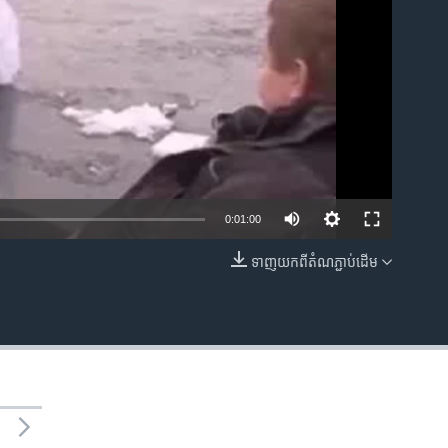
0:01:00
ទាញ​យក​ពី​តំណភ្ជាប់​ដើម
EMBED