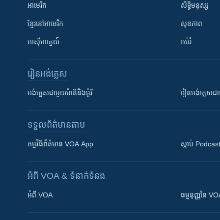
អាមេរិក
សិទ្ធិមនុស្ស
ខ្មែរ​នៅអាមេរិក
សុខភាព
អាស៊ីអាគ្នេយ៍
អប់រំ
រៀន​​អង់គ្លេស
អង់គ្លេស​ជាមួយ​ម៉ានី​និង​ម៉ូរី
រៀន​​​​​​អង់គ្លេ
ទទួល​ព័ត៌មាន​តាម
កម្មវិធី​ព័ត៌មាន VOA App
ស្តាប់ Podcas
អំពី​ VOA & ទំនាក់ទំនង
អំពី​ VOA
ធម្មនុញ្ញ​នៃ V