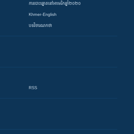
ការបោះឆ្នោតនៅអាមេរិកឆ្នាំ២០២០
Khmer-English
បទវិចារណកថា
RSS