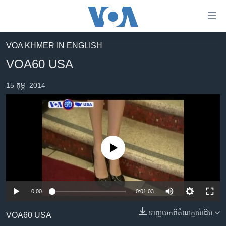
ភ្ជាប់​
ទៅ​
គេហទំព័រ​
VOA KHMER IN ENGLISH
កម្ពុជា
ទាក់ទង
VOA60 USA
រំលង​
អន្តរជាតិ
និង​
15 កុម្ភៈ 2014
អាមេរិក
ចូល​
ទៅ​​
ចិន
ទំព័រ​
ហេឡូវីអូអេ
ព័ត៌មាន​​
តែ​
កម្ពុជាច្នៃប្រតិដ្ឋ
No media source currently available
ម្តង
ព្រឹត្តិការណ៍ព័ត៌មាន
រំលង​
និង​
ទូរទស្សន៍ / វីដេអូ​
ចូល​
0:00
0:01:03
វិទ្យុ / ផតខាសថ៍
ទៅ​
ទាញ​យក​ពី​តំណភ្ជាប់​ដើម
ទំព័រ​
VOA60 USA
កម្មវិធីទាំងអស់