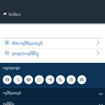
រចនា
សម្ព័ន្ធ​
Khmer English
រំលង​
ចែករំលែក
និង​
បណ្តាញ​សង្គម
ចូល​
ទៅ​
កាន់​
ទំព័រ​
ភាសា
មើល​កម្មវិធី​ទូរទស្សន៍
ស្វែង​
រក
ចុចស្តាប់កម្មវិធីវិទ្យុ
បណ្តាញ​សង្គម
កម្មវិធី​ទូរទស្សន៍
កម្មវិធី​វិទ្យុ