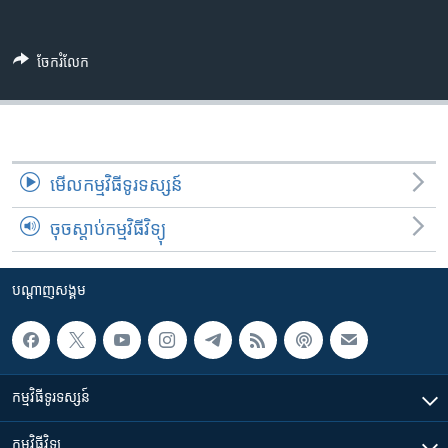
រចនា
សម្ព័ន្ធ​
Khmer English
រំលង​
ចែករំលែក
និង​
បណ្តាញ​សង្គម
ចូល​
ទៅ​
កាន់​
ទំព័រ​
ភាសា
មើល​កម្មវិធី​ទូរទស្សន៍
ស្វែង​
រក
ចុចស្តាប់កម្មវិធីវិទ្យុ
បណ្តាញ​សង្គម
កម្មវិធី​ទូរទស្សន៍
កម្មវិធី​វិទ្យុ