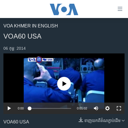
ភ្ជាប់​
ទៅ​
គេហទំព័រ​
VOA KHMER IN ENGLISH
កម្ពុជា
ទាក់ទង
VOA60 USA
រំលង​
អន្តរជាតិ
និង​
06 កុម្ភៈ 2014
អាមេរិក
ចូល​
ទៅ​​
ចិន
ទំព័រ​
ហេឡូវីអូអេ
ព័ត៌មាន​​
តែ​
កម្ពុជាច្នៃប្រតិដ្ឋ
No media source currently available
ម្តង
ព្រឹត្តិការណ៍ព័ត៌មាន
រំលង​
និង​
ទូរទស្សន៍ / វីដេអូ​
ចូល​
0:00
0:01:02
វិទ្យុ / ផតខាសថ៍
ទៅ​
ទាញ​យក​ពី​តំណភ្ជាប់​ដើម
ទំព័រ​
VOA60 USA
កម្មវិធីទាំងអស់