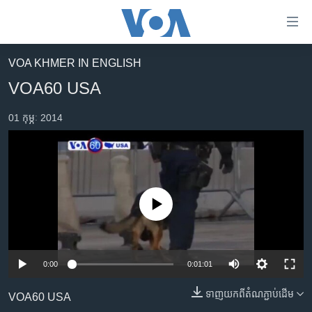
ភ្ជាប់​
ទៅ​
គេហទំព័រ​
VOA KHMER IN ENGLISH
កម្ពុជា
ទាក់ទង
VOA60 USA
រំលង​
អន្តរជាតិ
និង​
01 កុម្ភៈ 2014
អាមេរិក
ចូល​
ទៅ​​
ចិន
ទំព័រ​
ហេឡូវីអូអេ
ព័ត៌មាន​​
តែ​
កម្ពុជាច្នៃប្រតិដ្ឋ
No media source currently available
ម្តង
ព្រឹត្តិការណ៍ព័ត៌មាន
រំលង​
និង​
ទូរទស្សន៍ / វីដេអូ​
ចូល​
0:00
0:01:01
វិទ្យុ / ផតខាសថ៍
ទៅ​
ទាញ​យក​ពី​តំណភ្ជាប់​ដើម
ទំព័រ​
VOA60 USA
កម្មវិធីទាំងអស់