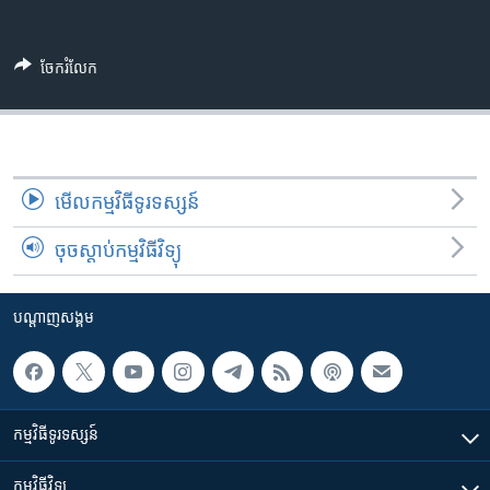
រចនា
សម្ព័ន្ធ​
Khmer English
រំលង​
ចែករំលែក
និង​
បណ្តាញ​សង្គម
ចូល​
ទៅ​
កាន់​
ទំព័រ​
ភាសា
មើល​កម្មវិធី​ទូរទស្សន៍
ស្វែង​
រក
ចុចស្តាប់កម្មវិធីវិទ្យុ
បណ្តាញ​សង្គម
កម្មវិធី​ទូរទស្សន៍
កម្មវិធី​វិទ្យុ