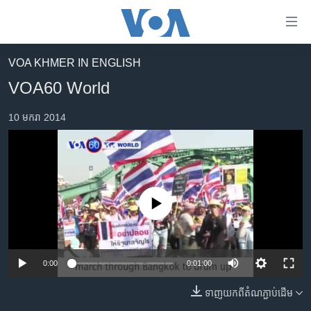
ភ្ជាប់​
ទៅ​
គេហទំព័រ​
VOA KHMER IN ENGLISH
កម្ពុជា
ទាក់ទង
VOA60 World
រំលង​
អន្តរជាតិ
និង​
10 មករា 2014
អាមេរិក
ចូល​
ទៅ​​
ចិន
ទំព័រ​
ហេឡូវីអូអេ
ព័ត៌មាន​​
តែ​
កម្ពុជាច្នៃប្រតិដ្ឋ
No media source currently available
ម្តង
ព្រឹត្តិការណ៍ព័ត៌មាន
រំលង​
និង​
ទូរទស្សន៍ / វីដេអូ​
ចូល​
0:00
0:01:00
វិទ្យុ / ផតខាសថ៍
ទៅ​
ទាញ​យក​ពី​តំណភ្ជាប់​ដើម
ទំព័រ​
កម្មវិធីទាំងអស់