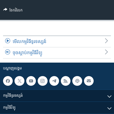
រចនា
សម្ព័ន្ធ​
Khmer English
ចែករំលែក
រំលង​
និង​
បណ្តាញ​សង្គម
ចូល​
ទៅ​
កាន់​
មើល​កម្មវិធី​ទូរទស្សន៍
ទំព័រ​
ភាសា
ស្វែង​
ចុចស្តាប់កម្មវិធីវិទ្យុ
រក
បណ្តាញ​សង្គម
កម្មវិធី​ទូរទស្សន៍
កម្មវិធី​វិទ្យុ