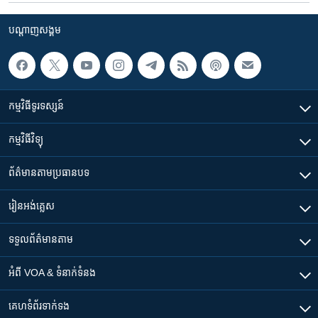
បណ្តាញ​សង្គម
កម្មវិធី​ទូរទស្សន៍
កម្មវិធី​វិទ្យុ
ព័ត៌មាន​តាមប្រធានបទ​
រៀន​​អង់គ្លេស
ទទួល​ព័ត៌មាន​តាម
អំពី​ VOA & ទំនាក់ទំនង
គេហទំព័រ​​ទាក់ទង