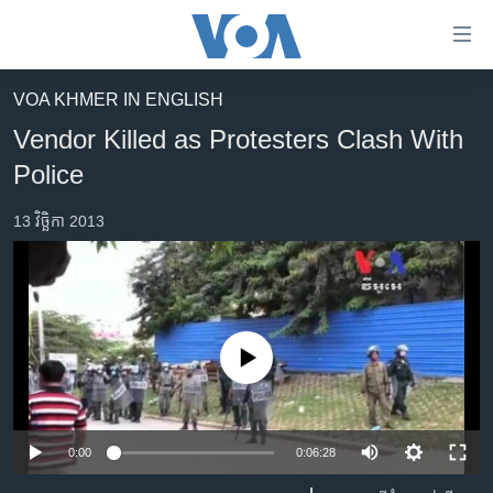
ភ្ជាប់​
ទៅ​
គេហទំព័រ​
VOA KHMER IN ENGLISH
កម្ពុជា
ទាក់ទង
Vendor Killed as Protesters Clash With
រំលង​
អន្តរជាតិ
Police
និង​
អាមេរិក
ចូល​
13 វិច្ឆិកា 2013
ទៅ​​
ចិន
ទំព័រ​
ហេឡូវីអូអេ
ព័ត៌មាន​​
តែ​
កម្ពុជាច្នៃប្រតិដ្ឋ
ម្តង
ព្រឹត្តិការណ៍ព័ត៌មាន
No media source currently available
រំលង​
និង​
ទូរទស្សន៍ / វីដេអូ​
ចូល​
វិទ្យុ / ផតខាសថ៍
ទៅ​
0:00
0:06:28
ទំព័រ​
កម្មវិធីទាំងអស់