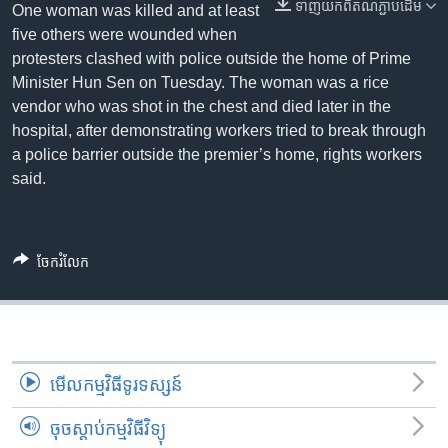
រចនា
ទាញ​យក​ពី​តំណភ្ជាប់​ដើម
One woman was killed and at least
សម្ព័ន្ធ​
Khmer English
five others were wounded when
រំលង​
protesters clashed with police outside the home of Prime
និង​
Minister Hun Sen on Tuesday. The woman was a rice
បណ្តាញ​សង្គម
ចូល​
vendor who was shot in the chest and died later in the
ទៅ​
hospital, after demonstrating workers tried to break through
កាន់​
a police barrier outside the premier’s home, rights workers
ទំព័រ​
said.
ភាសា
ស្វែង​
រក
ចែករំលែក
មើល​កម្មវិធី​ទូរទស្សន៍
ចុចស្តាប់កម្មវិធីវិទ្យុ