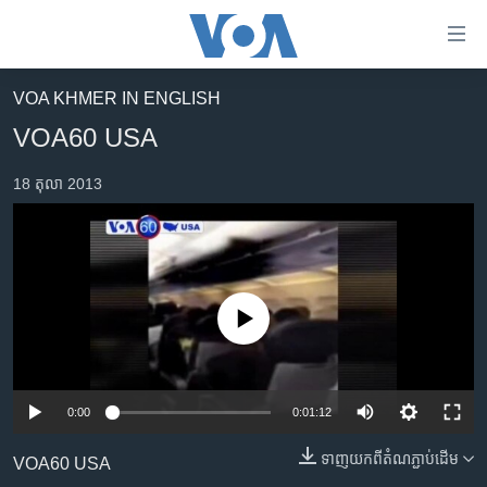
ភ្ជាប់​
ទៅ​
គេហទំព័រ​
VOA KHMER IN ENGLISH
កម្ពុជា
ទាក់ទង
VOA60 USA
រំលង​
អន្តរជាតិ
និង​
18 តុលា 2013
អាមេរិក
ចូល​
ទៅ​​
ចិន
ទំព័រ​
ហេឡូវីអូអេ
ព័ត៌មាន​​
តែ​
កម្ពុជាច្នៃប្រតិដ្ឋ
No media source currently available
ម្តង
ព្រឹត្តិការណ៍ព័ត៌មាន
រំលង​
និង​
ទូរទស្សន៍ / វីដេអូ​
ចូល​
0:00
0:01:12
វិទ្យុ / ផតខាសថ៍
ទៅ​
ទាញ​យក​ពី​តំណភ្ជាប់​ដើម
ទំព័រ​
VOA60 USA
កម្មវិធីទាំងអស់