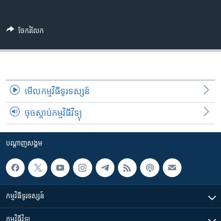
រចនា
សម្ព័ន្ធ​
Khmer English
រំលង​
ចែករំលែក
និង​
បណ្តាញ​សង្គម
ចូល​
ទៅ​
កាន់​
ទំព័រ​
ភាសា
មើល​កម្មវិធី​ទូរទស្សន៍
ស្វែង​
រក
ចុចស្តាប់កម្មវិធីវិទ្យុ
បណ្តាញ​សង្គម
កម្មវិធី​ទូរទស្សន៍
កម្មវិធី​វិទ្យុ