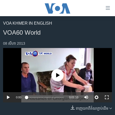
ភ្ជាប់​
ទៅ​
គេហទំព័រ​
VOA KHMER IN ENGLISH
កម្ពុជា
ទាក់ទង
VOA60 World
រំលង​
អន្តរជាតិ
និង​
08 សីហា 2013
អាមេរិក
ចូល​
ទៅ​​
ចិន
ទំព័រ​
ហេឡូវីអូអេ
ព័ត៌មាន​​
តែ​
កម្ពុជាច្នៃប្រតិដ្ឋ
No media source currently available
ម្តង
ព្រឹត្តិការណ៍ព័ត៌មាន
រំលង​
និង​
ទូរទស្សន៍ / វីដេអូ​
ចូល​
0:00
0:01:10
វិទ្យុ / ផតខាសថ៍
ទៅ​
ទាញ​យក​ពី​តំណភ្ជាប់​ដើម
ទំព័រ​
កម្មវិធីទាំងអស់