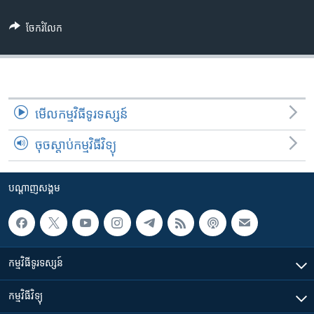
រចនា
សម្ព័ន្ធ​
Khmer English
ចែករំលែក
រំលង​
និង​
បណ្តាញ​សង្គម
ចូល​
ទៅ​
កាន់​
មើល​កម្មវិធី​ទូរទស្សន៍
ទំព័រ​
ភាសា
ស្វែង​
ចុចស្តាប់កម្មវិធីវិទ្យុ
រក
បណ្តាញ​សង្គម
កម្មវិធី​ទូរទស្សន៍
កម្មវិធី​វិទ្យុ