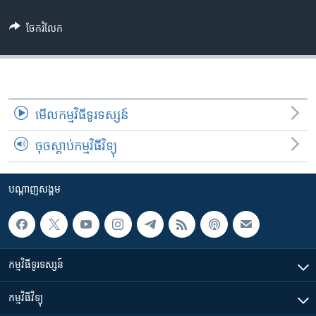
រចនា
សម្ព័ន្ធ​
Khmer English
ចែករំលែក
រំលង​
និង​
បណ្តាញ​សង្គម
ចូល​
ទៅ​
កាន់​
មើល​កម្មវិធី​ទូរទស្សន៍
ទំព័រ​
ភាសា
ស្វែង​
ចុចស្តាប់កម្មវិធីវិទ្យុ
រក
បណ្តាញ​សង្គម
កម្មវិធី​ទូរទស្សន៍
កម្មវិធី​វិទ្យុ