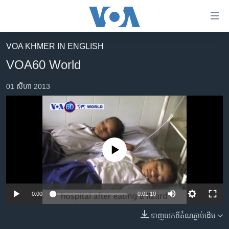
ភ្ជាប់​
ទៅ​
គេហទំព័រ​
VOA KHMER IN ENGLISH
កម្ពុជា
ទាក់ទង
VOA60 World
រំលង​
អន្តរជាតិ
និង​
01 សីហា 2013
អាមេរិក
ចូល​
ទៅ​​
ចិន
ទំព័រ​
ហេឡូវីអូអេ
ព័ត៌មាន​​
តែ​
កម្ពុជាច្នៃប្រតិដ្ឋ
No media source currently available
ម្តង
ព្រឹត្តិការណ៍ព័ត៌មាន
រំលង​
និង​
ទូរទស្សន៍ / វីដេអូ​
ចូល​
0:00
0:01:10
វិទ្យុ / ផតខាសថ៍
ទៅ​
ទាញ​យក​ពី​តំណភ្ជាប់​ដើម
ទំព័រ​
កម្មវិធីទាំងអស់