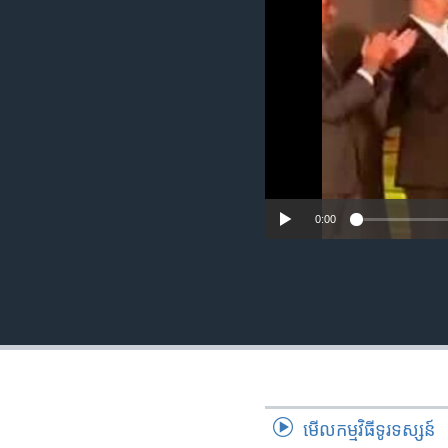
រចនា
សម្ព័ន្ធ​
រំលង​
និង​
ចូល​
ទៅ​
កាន់​
ទំព័រ​
ស្វែង​
រក
0:00
មើល​កម្មវិធី​ទូរទស្សន៍