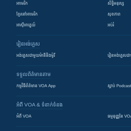
អាមេរិក
សិទ្ធិមនុស្ស
ខ្មែរ​នៅអាមេរិក
សុខភាព
អាស៊ីអាគ្នេយ៍
អប់រំ
រៀន​​អង់គ្លេស
អង់គ្លេស​ជាមួយ​ម៉ានី​និង​ម៉ូរី
រៀន​​​​​​អង់គ្លេ
ទទួល​ព័ត៌មាន​តាម
កម្មវិធី​ព័ត៌មាន VOA App
ស្តាប់ Podcas
អំពី​ VOA & ទំនាក់ទំនង
អំពី​ VOA
ធម្មនុញ្ញ​នៃ V