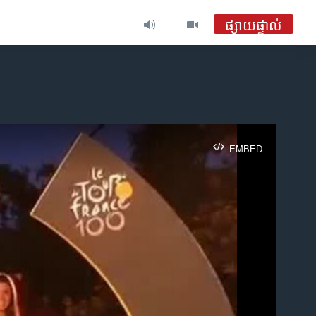
ផ្សាយផ្ទាល់
EMBED
ble