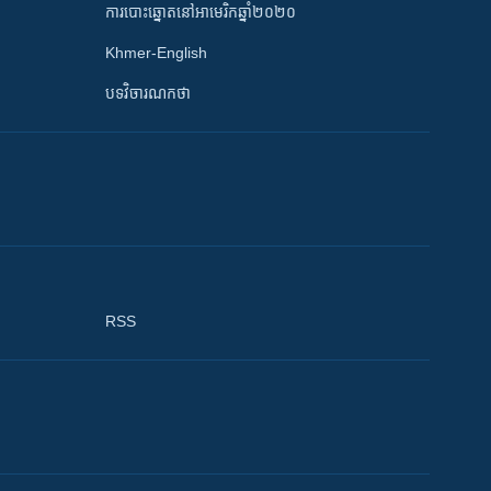
ការបោះឆ្នោតនៅអាមេរិកឆ្នាំ២០២០
Khmer-English
បទវិចារណកថា
RSS