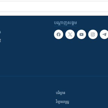
បណ្តាញ​សង្គម
ក
ី
បរិស្ថាន
វិទ្យាសាស្រ្ត