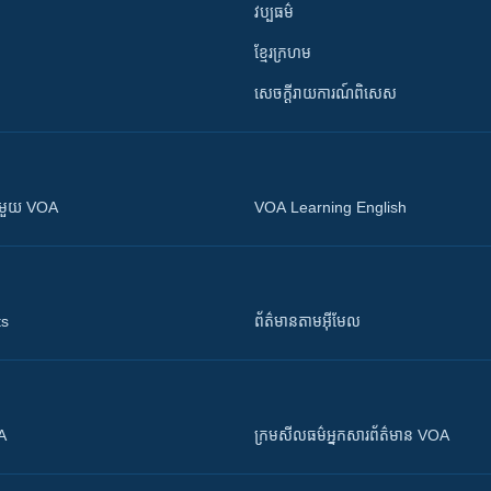
វប្បធម៌
ខ្មែរក្រហម
សេចក្តីរាយការណ៍ពិសេស
ស​​ជាមួយ VOA
VOA Learning English
ts
ព័ត៌មាន​តាម​អ៊ីមែល
OA
ក្រម​​​សីលធម៌​​​អ្នក​​​សារព័ត៌មាន VOA