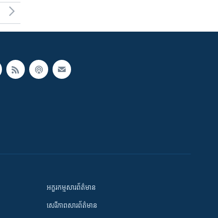
អក្ខរកម្មសារព័ត៌មាន
សេរីភាពសារព័ត៌មាន