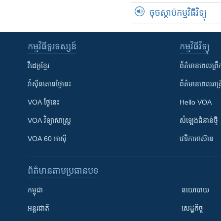
ចុចស្តាប់កម្មវិធីវិទ្យុ
កម្មវិធី​ទូរទស្សន៍
កម្មវិធី​វិទ្យុ
វីដេអូ​ខ្មែរ
ព័ត៌មាន​ពេល​ព្រឹ
វ៉ាស៊ីនតោន​ថ្ងៃ​នេះ
ព័ត៌មាន​​ពេល​រាត្រ
VOA ថ្ងៃនេះ
Hello VOA
VOA ​វិទ្យាសាស្ត្រ
សំឡេង​ជំនាន់​ថ្មី
VOA 60 អាស៊ី
វេទិកា​អាស៊ាន
ព័ត៌មាន​តាមប្រធានបទ​
កម្ពុជា
នយោបាយ
អន្តរជាតិ
សេដ្ឋកិច្ច