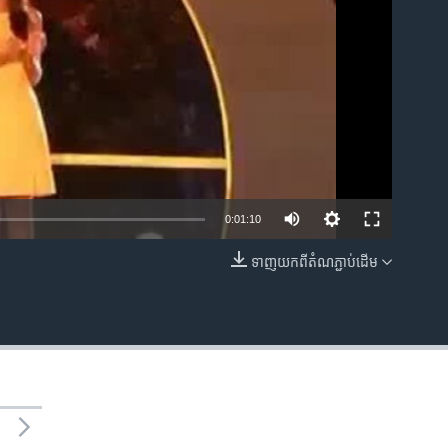
0:01:10
ទាញ​យក​ពី​តំណភ្ជាប់​ដើម
EMBED