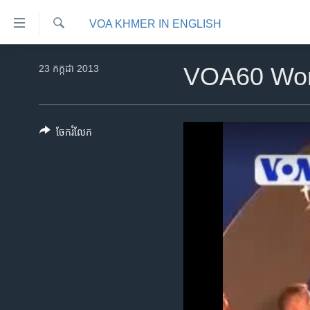
ភ្ជាប់​
VOA KHMER IN ENGLISH
ទៅ​
គេហទំព័រ​
ស្វែង​
កម្ពុជា
រក
23 កក្កដា 2013
VOA60 Wor
ទាក់ទង
អន្តរជាតិ
រំលង​
និង​
អាមេរិក
ចូល​
ចែករំលែក
ចិន
ទៅ​​
ទំព័រ​
ហេឡូវីអូអេ
ព័ត៌មាន​​
កម្ពុជាច្នៃប្រតិដ្ឋ
តែ​
ម្តង
ព្រឹត្តិការណ៍ព័ត៌មាន
រំលង​
ទូរទស្សន៍ / វីដេអូ​
និង​
ចូល​
វិទ្យុ / ផតខាសថ៍
ទៅ​
កម្មវិធីទាំងអស់
ទំព័រ​