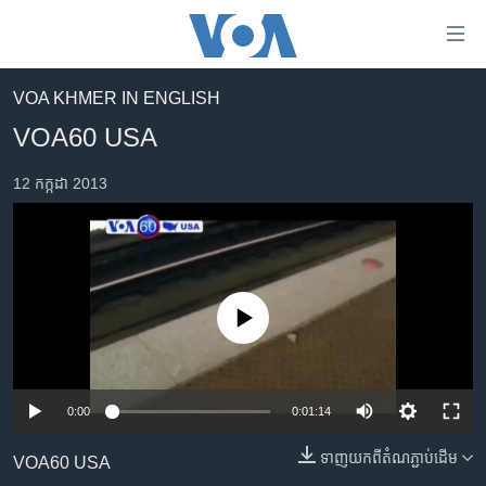
ភ្ជាប់​
ទៅ​
គេហទំព័រ​
VOA KHMER IN ENGLISH
កម្ពុជា
ទាក់ទង
VOA60 USA
រំលង​
អន្តរជាតិ
និង​
12 កក្កដា 2013
អាមេរិក
ចូល​
ទៅ​​
ចិន
ទំព័រ​
ហេឡូវីអូអេ
ព័ត៌មាន​​
តែ​
កម្ពុជាច្នៃប្រតិដ្ឋ
No media source currently available
ម្តង
ព្រឹត្តិការណ៍ព័ត៌មាន
រំលង​
និង​
ទូរទស្សន៍ / វីដេអូ​
ចូល​
0:00
0:01:14
វិទ្យុ / ផតខាសថ៍
ទៅ​
ទាញ​យក​ពី​តំណភ្ជាប់​ដើម
ទំព័រ​
VOA60 USA
កម្មវិធីទាំងអស់