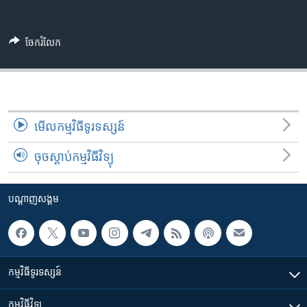
រចនា
សម្ព័ន្ធ​
Khmer English
រំលង​
ចែករំលែក
និង​
បណ្តាញ​សង្គម
ចូល​
ទៅ​
កាន់​
ទំព័រ​
ភាសា
មើល​កម្មវិធី​ទូរទស្សន៍
ស្វែង​
រក
ចុចស្តាប់កម្មវិធីវិទ្យុ
បណ្តាញ​សង្គម
កម្មវិធី​ទូរទស្សន៍
កម្មវិធី​វិទ្យុ