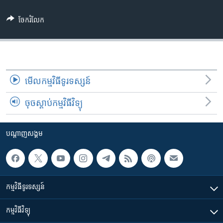
រចនា
សម្ព័ន្ធ​
Khmer English
ចែករំលែក
រំលង​
និង​
បណ្តាញ​សង្គម
ចូល​
ទៅ​
កាន់​
មើល​កម្មវិធី​ទូរទស្សន៍
ទំព័រ​
ភាសា
ស្វែង​
ចុចស្តាប់កម្មវិធីវិទ្យុ
រក
បណ្តាញ​សង្គម
កម្មវិធី​ទូរទស្សន៍
កម្មវិធី​វិទ្យុ