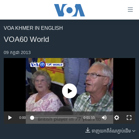
ភ្ជាប់​
ទៅ​
គេហទំព័រ​
VOA KHMER IN ENGLISH
កម្ពុជា
ទាក់ទង
VOA60 World
រំលង​
អន្តរជាតិ
និង​
09 កក្កដា 2013
អាមេរិក
ចូល​
ទៅ​​
ចិន
ទំព័រ​
ហេឡូវីអូអេ
ព័ត៌មាន​​
តែ​
កម្ពុជាច្នៃប្រតិដ្ឋ
No media source currently available
ម្តង
ព្រឹត្តិការណ៍ព័ត៌មាន
រំលង​
និង​
ទូរទស្សន៍ / វីដេអូ​
ចូល​
0:00
0:01:10
វិទ្យុ / ផតខាសថ៍
ទៅ​
ទាញ​យក​ពី​តំណភ្ជាប់​ដើម
ទំព័រ​
កម្មវិធីទាំងអស់