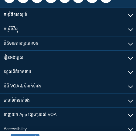
កម្មវិធី​ទូរទស្សន៍
កម្មវិធី​វិទ្យុ
ព័ត៌មាន​តាមប្រធានបទ​
រៀន​​អង់គ្លេស
ទទួល​ព័ត៌មាន​តាម
អំពី​ VOA & ទំនាក់ទំនង
គេហទំព័រ​​ទាក់ទង
ទាញយក​ App ផ្សេងៗ​របស់​ VOA
Accessibility