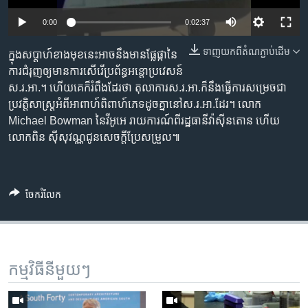
រចនា
សម្ព័ន្ធ​
Khmer English
0:00
0:02:37
រំលង​
និង​
ទាញ​យក​ពី​តំណភ្ជាប់​ដើម
ក្នុង​សប្តាហ៍​ខាងមុខ​នេះ​អាច​នឹង​មាន​ផ្លែផ្កា​នៃ​
បណ្តាញ​សង្គម
ចូល​
ការ​ជំរុញ​ឲ្យមាន​ការ​សើរើ​ប្រព័ន្ធ​អន្តោ​ប្រវេសន៍​
ទៅ​
ស.រ.អា.។​ ហើយ​គេ​ក៏​រំពឹងដែរ​ថា ​តុលាការ​ស.រ.អា.​ក៏នឹង​ធ្វើការ​សម្រេច​ជា​
កាន់​
ប្រវត្តិ​សាស្ត្រ​អំពី​អាពាហ៍​ពិពាហ៍​ភេទ​ដូចគ្នានៅ​ស.រ.អា.​ដែរ។ ​លោក
ទំព័រ​
Michael Bowman​ នៃវីអូអេ​ រាយ​ការណ៍ពី​រដ្ឋធានីវ៉ាស៊ីនតោន​ ហើយ​
ភាសា
ស្វែង​
លោក​ពិន ស៊ីសុវណ្ណ​ជូន​សេចក្តី​ប្រែ​សម្រួល៕
រក
ចែករំលែក
កម្មវិធី​នីមួយៗ