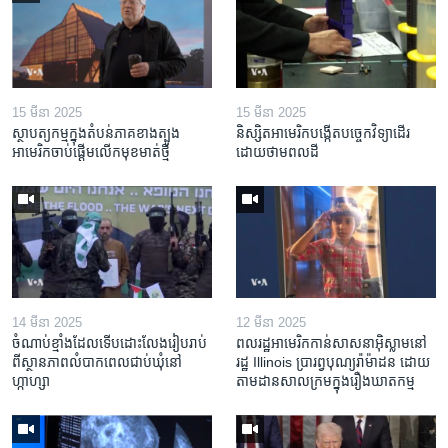
15 មីនា 2025
15 មីនា 2025
ស្ថាបត្យកម្ម​ក្នុង​តំបន់​ភាគ​ខាង​ត្បូង​
និស្សិត​អាមេរិក​បង្កើត​បច្ចេកវិទ្យា​ដើរ​
អាមេរិក​ចាប់ផ្តើម​លើក​មុខមាត់​ថ្មី
ដោយ​ថាមពល​ដី
14 មីនា 2025
12 មីនា 2025
ចំណាប់ខ្មាំង​ដែល​ទើប​ដោះលែង​រៀបរាប់​
ពលរដ្ឋអាមេរិក​កាន់សាសនា​អ៊ិស្លាម​នៅ
ពី​ស្ថានភាព​​លំបាក​ពេល​ជាប់​ឃុំ​នៅ​
រដ្ឋ Illinois ​ប្រារព្វបុណ្យរ៉ាម៉ាដន ​ដោយ​
ហ្កាហ្សា
តាម​ដាន​​សាលក្រមក្នុងរឿងឃាតកម្ម