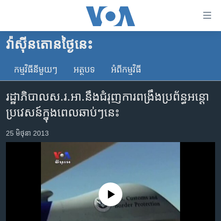
ភ្ជាប់​
ទៅ​
គេហទំព័រ​
វ៉ាស៊ីនតោន​ថ្ងៃ​នេះ
កម្ពុជា
ទាក់ទង
រំលង​
កម្មវិធី​នីមួយៗ
អត្ថបទ​
អំពី​កម្មវិធី​
អន្តរជាតិ
និង​
អាមេរិក
ចូល​
រដ្ឋាភិបាល​ស.រ.អា.​នឹង​ជំរុញ​ការ​ពង្រឹង​ប្រព័ន្ធ​អន្តោ
ទៅ​​
ចិន
ប្រវេសន៍​ក្នុង​ពេល​ឆាប់ៗ​នេះ​
ទំព័រ​
ហេឡូវីអូអេ
ព័ត៌មាន​​
25 មិថុនា 2013
តែ​
កម្ពុជាច្នៃប្រតិដ្ឋ
ម្តង
ព្រឹត្តិការណ៍ព័ត៌មាន
រំលង​
និង​
ទូរទស្សន៍ / វីដេអូ​
ចូល​
វិទ្យុ / ផតខាសថ៍
No media source currently available
ទៅ​
ទំព័រ​
កម្មវិធីទាំងអស់