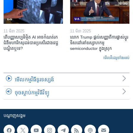
11 មីនា 2025
11 មីនា 2025
តើ​បញ្ញាសប្បនិម្មិត​ AI អាច​កំណត់​រក​
លោក Trump ផ្តល់សញ្ញាពីការផ្លាស់ប្តូរ
ជំងឺមហារីក​សុដន់​បាន​ប្រសើរ​ជាង​វេជ្ជ
ទិសដៅនៅឧស្សាហកម្ម
បណ្ឌិត​ឬ​ទេ?
semiconductor ក្នុងស្រុក
មើល​វីដេអូ​ទាំង​អស់
មើល​កម្មវិធី​ទូរទស្សន៍
ចុចស្តាប់កម្មវិធីវិទ្យុ
បណ្តាញ​សង្គម